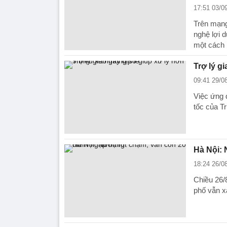
17:51 03/0
Trên mạng 
nghệ lợi 
một cách
Trợ lý g
09:41 29/0
Việc ứng 
tốc của T
Hà Nội: 
18:24 26/0
Chiều 26/
phố vẫn x