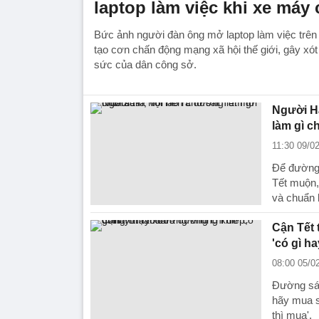
laptop làm việc khi xe máy
Bức ảnh người đàn ông mở laptop làm việc trên
tạo cơn chấn động mạng xã hội thế giới, gây xót
sức của dân công sở.
Người Hà
làm gì c
11:30 09/0
Để đường 
Tết muộn,
và chuẩn b
Cận Tết 
'có gì ha
08:00 05/0
Đường sá 
hãy mua s
thì mua'.