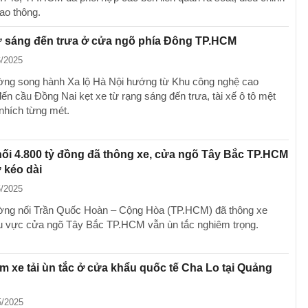
ao thông.
ừ sáng đến trưa ở cửa ngõ phía Đông TP.HCM
6/2025
ng song hành Xa lộ Hà Nội hướng từ Khu công nghệ cao
n cầu Đồng Nai kẹt xe từ rạng sáng đến trưa, tài xế ô tô mệt
 nhích từng mét.
i 4.800 tỷ đồng đã thông xe, cửa ngõ Tây Bắc TP.HCM
 kéo dài
5/2025
ờng nối Trần Quốc Hoàn – Cộng Hòa (TP.HCM) đã thông xe
 vực cửa ngõ Tây Bắc TP.HCM vẫn ùn tắc nghiêm trọng.
m xe tải ùn tắc ở cửa khẩu quốc tế Cha Lo tại Quảng
5/2025