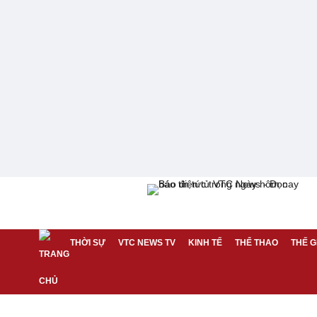
THỜI SỰ
VTC NEWS TV
KINH TẾ
THỂ THAO
THẾ G