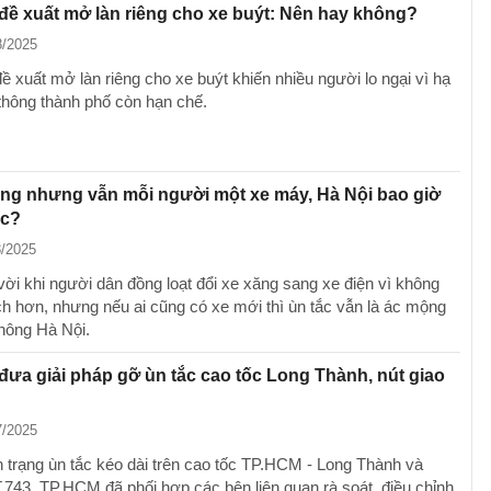
ề xuất mở làn riêng cho xe buýt: Nên hay không?
8/2025
 xuất mở làn riêng cho xe buýt khiến nhiều người lo ngại vì hạ
 thông thành phố còn hạn chế.
ng nhưng vẫn mỗi người một xe máy, Hà Nội bao giờ
ắc?
8/2025
vời khi người dân đồng loạt đổi xe xăng sang xe điện vì không
ch hơn, nhưng nếu ai cũng có xe mới thì ùn tắc vẫn là ác mộng
thông Hà Nội.
ưa giải pháp gỡ ùn tắc cao tốc Long Thành, nút giao
7/2025
h trạng ùn tắc kéo dài trên cao tốc TP.HCM - Long Thành và
743, TP.HCM đã phối hợp các bên liên quan rà soát, điều chỉnh