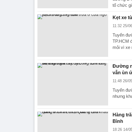
tổ chức gi
Kẹt xe t
11:32 25/0
Tuyến đườ
TP.HCM đế
mỏi vì xe
Đường nố
vẫn ùn ứ
11:48 26/0
Tuyến đư
nhưng khu
Hàng tră
Bình
18:26 14/0