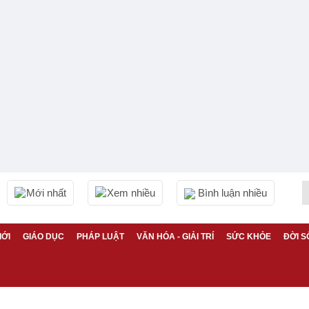
Mới nhất
Xem nhiều
Bình luận nhiều
IỚI
GIÁO DỤC
PHÁP LUẬT
VĂN HÓA - GIẢI TRÍ
SỨC KHỎE
ĐỜI S