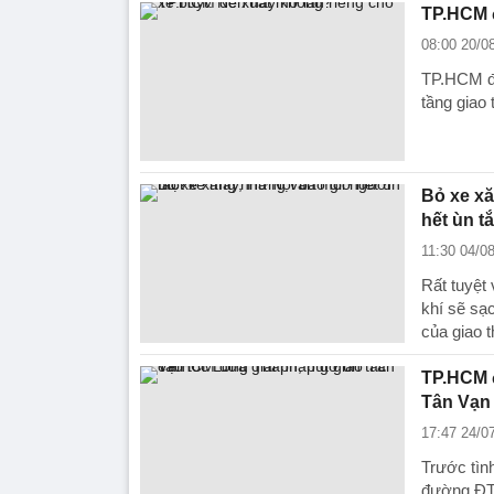
TP.HCM đ
08:00 20/0
TP.HCM đề
tầng giao
Bỏ xe xă
hết ùn t
11:30 04/0
Rất tuyệt 
khí sẽ sạ
của giao 
TP.HCM đ
Tân Vạn
17:47 24/0
Trước tìn
đường ĐT.