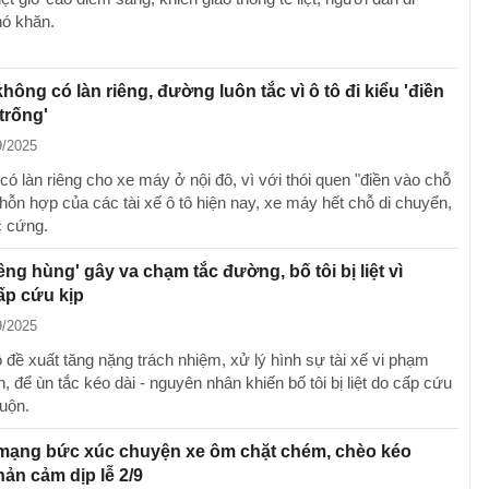
ó khăn.
hông có làn riêng, đường luôn tắc vì ô tô đi kiểu 'điền
trống'
9/2025
ó làn riêng cho xe máy ở nội đô, vì với thói quen "điền vào chỗ
 hỗn hợp của các tài xế ô tô hiện nay, xe máy hết chỗ di chuyển,
 cứng.
yêng hùng' gây va chạm tắc đường, bố tôi bị liệt vì
ấp cứu kịp
9/2025
 đề xuất tăng nặng trách nhiệm, xử lý hình sự tài xế vi phạm
n, để ùn tắc kéo dài - nguyên nhân khiến bố tôi bị liệt do cấp cứu
uộn.
mạng bức xúc chuyện xe ôm chặt chém, chèo kéo
ản cảm dịp lễ 2/9