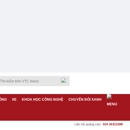
ỐNG
XE
KHOA HỌC CÔNG NGHỆ
CHUYỂN ĐỔI XANH
Liên hệ quảng cáo:
024 36321588