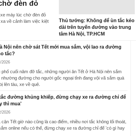
 chờ đèn đỏ
 xe máy lúc chờ đèn đỏ
Thủ tướng: Không để ùn tắc kéo
 xa về cảnh làm việc kiệt
dài trên tuyến đường vào trung
tâm Hà Nội, TP.HCM
 Nội nên chờ sát Tết mới mua sắm, vội lao ra đường
ho tắc?
2/2026
phố cuối năm đỡ tắc, những người ăn Tết ở Hà Nội nên sắm
 nhường đường cho người gốc ngoại tỉnh đang vội vã sắm quà
ị lên tàu, xe về quê.
tắc đường khủng khiếp, đừng chạy xe ra đường chỉ để
y thì mua'
2/2026
cận Tết giờ nào cũng là cao điểm, nhiều nơi tắc không lối thoát,
ắm online nếu có thể, đừng chạy xe ra đường chỉ để 'có gì hay