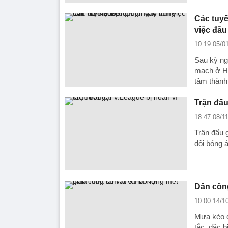
Các tuyế
việc đầ
10:19 05/0
Sau kỳ ng
mạch ở Hà
tâm thành
Trận đấu
18:47 08/1
Trận đấu 
đội bóng 
Dân công
10:00 14/1
Mưa kéo d
tắc, đặc b