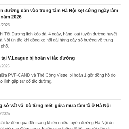
n đường dẫn vào trung tâm Hà Nội kẹt cứng ngày làm
u năm 2026
1/2026
hỉ Tết Dương lịch kéo dài 4 ngày, hàng loạt tuyến đường huyết
 Nội ùn tắc khi dòng xe nối dài hàng cây số hướng về trung
 phố.
 tại V.League bị hoãn vì tắc đường
1/2025
giữa PVF-CAND và Thể Công Viettel bị hoãn 1 giờ đồng hồ do
áo lính gặp sự cố tắc đường.
 sở vất vả 'bò từng mét' giữa mưa tầm tã ở Hà Nội
0/2025
ài từ đêm qua đến sáng khiến nhiều tuyến đường Hà Nội ùn
iệt giờ cao điểm sáng, khiến giao thông tê liệt, người dân di