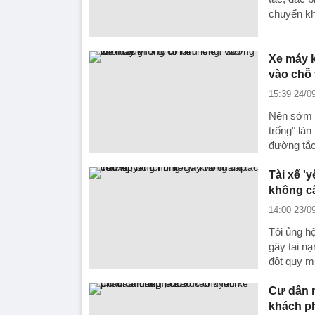
chuyển kh
Xe máy k
vào chỗ 
15:39 24/0
Nên sớm c
trống" làn
đường tắc
Tài xế '
không c
14:00 23/0
Tôi ủng hộ
gây tai nạ
đột quỵ m
Cư dân 
khách ph