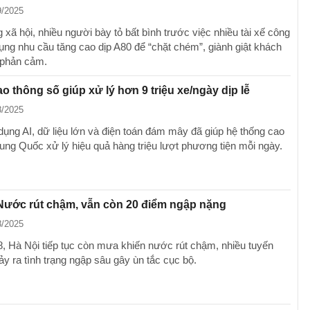
9/2025
xã hội, nhiều người bày tỏ bất bình trước việc nhiều tài xế công
dụng nhu cầu tăng cao dịp A80 để “chặt chém”, giành giật khách
 phản cảm.
iao thông số giúp xử lý hơn 9 triệu xe/ngày dịp lễ
8/2025
dụng AI, dữ liệu lớn và điện toán đám mây đã giúp hệ thống cao
rung Quốc xử lý hiệu quả hàng triệu lượt phương tiện mỗi ngày.
Nước rút chậm, vẫn còn 20 điểm ngập nặng
8/2025
8, Hà Nội tiếp tục còn mưa khiến nước rút chậm, nhiều tuyến
ảy ra tình trạng ngập sâu gây ùn tắc cục bộ.