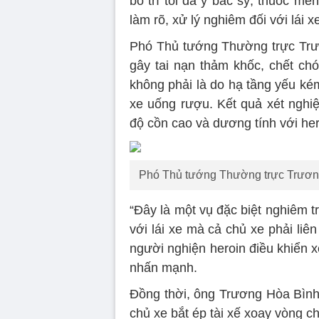
bố trí tối đa y bác sỹ, thuốc me
làm rõ, xử lý nghiêm đối với lái x
Phó Thủ tướng Thường trực Trươn
gây tai nạn thảm khốc, chết c
không phải là do hạ tầng yếu ké
xe uống rượu. Kết quả xét nghiệ
độ cồn cao và dương tính với her
Phó Thủ tướng Thường trực Trương 
“Đây là một vụ đặc biệt nghiêm tr
với lái xe mà cả chủ xe phải liên
người nghiện heroin điều khiển 
nhấn mạnh.
Đồng thời, ông Trương Hòa Bình 
chủ xe bắt ép tài xế xoay vòng c