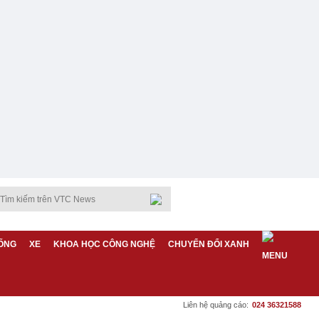
ỐNG
XE
KHOA HỌC CÔNG NGHỆ
CHUYỂN ĐỔI XANH
Liên hệ quảng cáo:
024 36321588