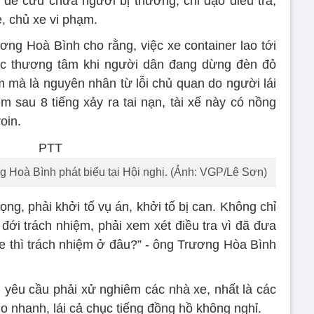
n để cứu chữa người bị thương; chỉ đạo điều tra,
e, chủ xe vi phạm.
g Hoà Bình cho rằng, việc xe container lao tới
hóc thương tâm khi người dân đang dừng đèn đỏ
m mà là nguyên nhân từ lỗi chủ quan do người lái
m sau 8 tiếng xảy ra tai nạn, tài xế này có nồng
oin.
Hoà Bình phát biểu tại Hội nghị. (Ảnh: VGP/Lê Sơn)
ọng, phải khởi tố vụ án, khởi tố bị can. Không chỉ
 đới trách nhiệm, phải xem xét điều tra vì đã đưa
xe thì trách nhiệm ở đâu?” - ông Trương Hòa Bình
yêu cầu phải xử nghiêm các nhà xe, nhất là các
ho nhanh, lái cả chục tiếng đồng hồ không nghỉ.