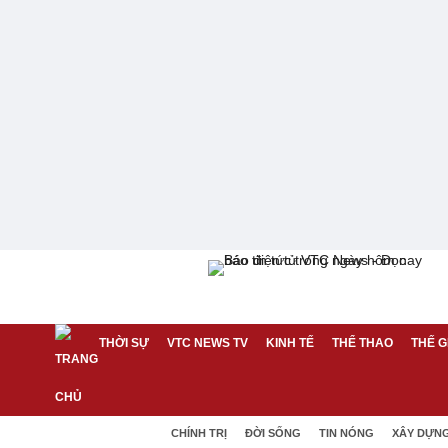
THỜI SỰ
VTC NEWS TV
KINH TẾ
THỂ THAO
THẾ G
CHÍNH TRỊ
ĐỜI SỐNG
TIN NÓNG
XÂY DỰN