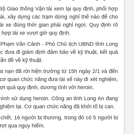
 Giao thông Vận tải xem lại quy định, phối hợp
dài, xây dựng các trạm dừng nghỉ thế nào để cho
lái xe đúng thời gian phải nghỉ ngơi. Quy định rõ
hợp lái xe vượt giờ quy định.
ng Phạm Văn Cảnh - Phó Chủ tịch UBND tỉnh Long
ợc đưa đi giám định đảm bảo về kỹ thuật, kết quả
ấn đề về kỹ thuật.
tai nạn đã rời hiện trường từ 15h ngày 2/1 và đến
 cơ quan chức năng đưa tài xế này đi xét nghiệm,
ợt quá quy định, dương tính với heroin.
mình sử dụng heroin. Công an tỉnh Long An đang
nghiệm lại. Cơ quan chức năng đã khởi tố bị can.
 chết, 16 người bị thương, trong đó có 5 người bị
ượt qua nguy hiểm.