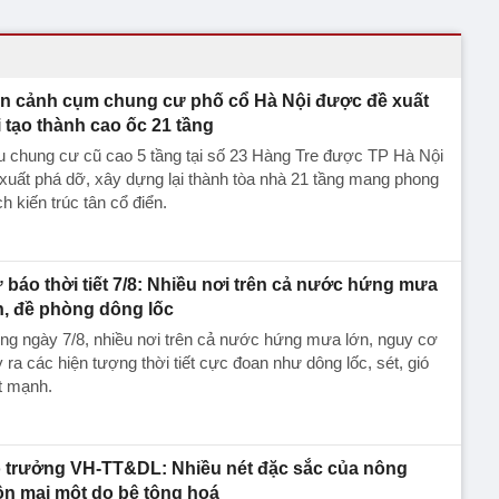
n cảnh cụm chung cư phố cổ Hà Nội được đề xuất
i tạo thành cao ốc 21 tầng
 chung cư cũ cao 5 tầng tại số 23 Hàng Tre được TP Hà Nội
xuất phá dỡ, xây dựng lại thành tòa nhà 21 tầng mang phong
h kiến trúc tân cổ điển.
 báo thời tiết 7/8: Nhiều nơi trên cả nước hứng mưa
n, đề phòng dông lốc
ng ngày 7/8, nhiều nơi trên cả nước hứng mưa lớn, nguy cơ
 ra các hiện tượng thời tiết cực đoan như dông lốc, sét, gió
t mạnh.
 trưởng VH-TT&DL: Nhiều nét đặc sắc của nông
ôn mai một do bê tông hoá