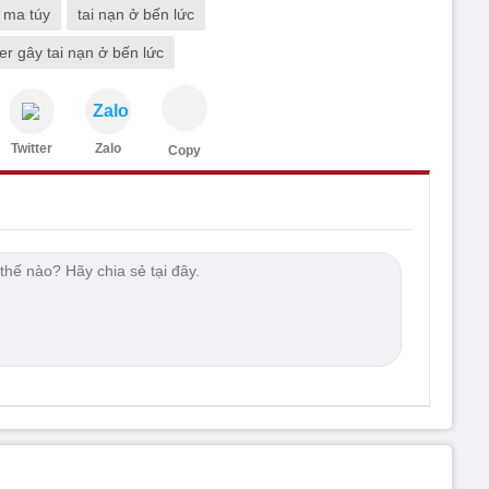
g ma túy
tai nạn ở bến lức
er gây tai nạn ở bến lức
Zalo
Twitter
Zalo
Copy