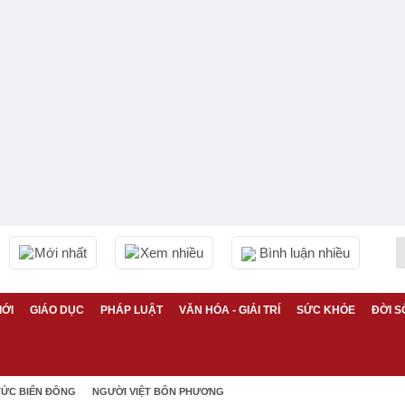
Mới nhất
Xem nhiều
Bình luận nhiều
IỚI
GIÁO DỤC
PHÁP LUẬT
VĂN HÓA - GIẢI TRÍ
SỨC KHỎE
ĐỜI S
TỨC BIỂN ĐÔNG
NGƯỜI VIỆT BỐN PHƯƠNG