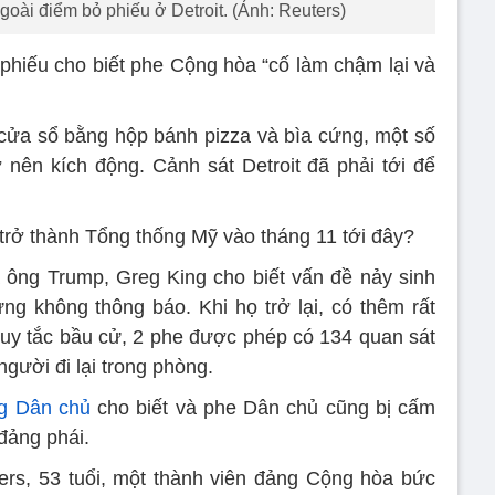
oài điểm bỏ phiếu ở Detroit. (Ảnh: Reuters)
 phiếu cho biết phe Cộng hòa “cố làm chậm lại và
cửa sổ bằng hộp bánh pizza và bìa cứng, một số
 nên kích động. Cảnh sát Detroit đã phải tới để
trở thành Tổng thống Mỹ vào tháng 11 tới đây?
a ông Trump, Greg King cho biết vấn đề nảy sinh
ưng không thông báo. Khi họ trở lại, có thêm rất
uy tắc bầu cử, 2 phe được phép có 134 quan sát
gười đi lại trong phòng.
g Dân chủ
cho biết và phe Dân chủ cũng bị cấm
đảng phái.
rs, 53 tuổi, một thành viên đảng Cộng hòa bức