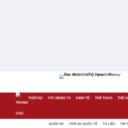
THỜI SỰ
VTC NEWS TV
KINH TẾ
THỂ THAO
THẾ G
QUÂN SỰ
THỜI SỰ QUỐC TẾ
TƯ LIỆU
TIN 