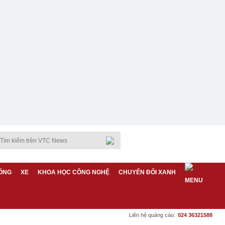
ỐNG
XE
KHOA HỌC CÔNG NGHỆ
CHUYỂN ĐỔI XANH
Liên hệ quảng cáo:
024 36321588