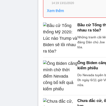
14:19 13/11/2020
Xem thêm
Bầu cử Tổng 
nhau ra tòa?
Những tranh cãi liê
đảng Dân chủ Joe
tòa.
Ông Biden căn
kiểm phiếu
Do Nevada tuyên b
0h ngày 6/11 giờ V
nữa.
Chưa đắc cử, ô
lực