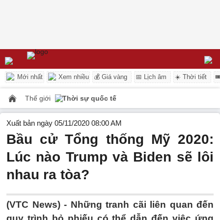
Mới nhất
Xem nhiều
💰 Giá vàng
📅 Lịch âm
☀️ Thời tiết

Thế giới
Thời sự quốc tế
Xuất bản ngày 05/11/2020 08:00 AM
Bầu cử Tổng thống Mỹ 2020:
Lúc nào Trump và Biden sẽ lôi
nhau ra tòa?
(VTC News) -
Những tranh cãi liên quan đến
quy trình bỏ phiếu có thể dẫn đến việc ứng