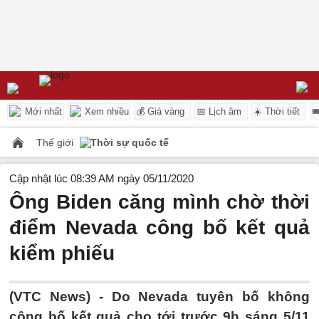
Mới nhất
Xem nhiều
💰 Giá vàng
📅 Lịch âm
☀️ Thời tiết

Thế giới
Thời sự quốc tế
Cập nhật lúc 08:39 AM ngày 05/11/2020
Ông Biden căng mình chờ thời
điểm Nevada công bố kết quả
kiểm phiếu
(VTC News) -
Do Nevada tuyên bố không
công bố kết quả cho tới trước 9h sáng 5/11