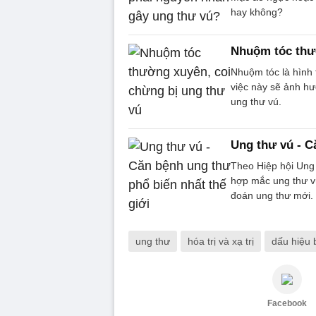
hay không?
Nhuộm tóc thườ
Nhuộm tóc là hình 
việc này sẽ ảnh h
ung thư vú.
Ung thư vú - C
Theo Hiệp hội Ung 
hợp mắc ung thư v
đoán ung thư mới.
ung thư
hóa trị và xạ trị
dấu hiệu 
Facebook