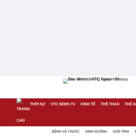
THỜI SỰ
VTC NEWS TV
KINH TẾ
THỂ THAO
THẾ G
BỆNH VÀ THUỐC
DINH DƯỠNG
GIỚI TÍNH