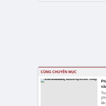
CÙNG CHUYÊN MỤC
Ph
và
Tru
(P
tắc