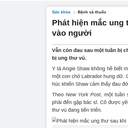
Sức khỏe
Bệnh và thuốc
Phát hiện mắc ung 
vào người
Vẫn còn đau sau một tuần bị c
bị ung thư vú.
Y tá Angie Shaw không hề biết mì
một con chó Labrador hung dữ. C
húc khiến Shaw cảm thấy đau đớ
Theo
New York Post
, một tuần
phải đến gặp bác sĩ. Cô được yê
thư vú đang tiến triển.