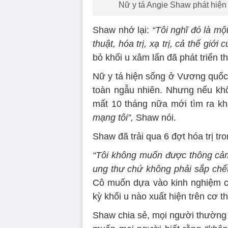
Nữ y tá Angie Shaw phát hiện 
Shaw nhớ lại:
“Tôi nghĩ đó là mộ
thuật, hóa trị, xạ trị, cả thế giới
bỏ khối u xâm lấn đã phát triển
Nữ y tá hiện sống ở Vương quốc
toàn ngẫu nhiên. Nhưng nếu khôn
mất 10 tháng nữa mới tìm ra khố
mạng tôi”,
Shaw nói.
Shaw đã trải qua 6 đợt hóa trị tro
“Tôi không muốn được thông cảm 
ung thư chứ không phải sắp chết
Cô muốn dựa vào kinh nghiệm củ
kỳ khối u nào xuất hiện trên cơ th
Shaw chia sẻ, mọi người thường 