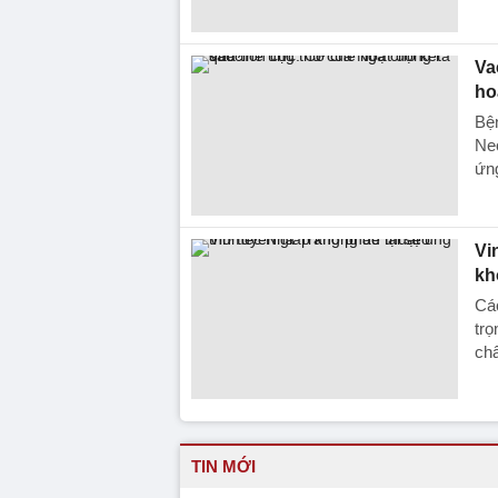
Va
ho
Bện
Ne
ứng
Vi
kh
Các
trọ
chẩ
TIN MỚI