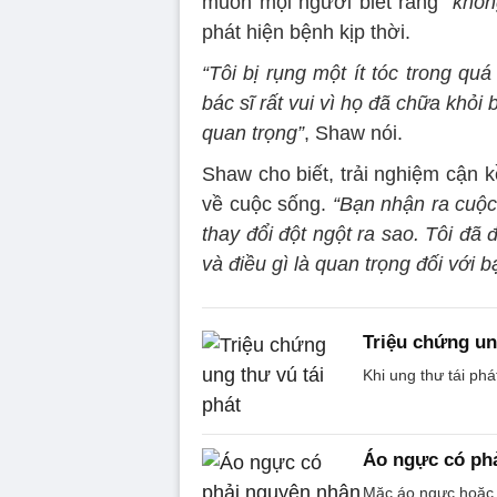
muốn mọi người biết rằng
“khôn
phát hiện bệnh kịp thời.
“Tôi bị rụng một ít tóc trong quá
bác sĩ rất vui vì họ đã chữa khỏi
quan trọng”
, Shaw nói.
Shaw cho biết, trải nghiệm cận 
về cuộc sống.
“Bạn nhận ra cuộc
thay đổi đột ngột ra sao. Tôi đã 
và điều gì là quan trọng đối với b
Triệu chứng un
Khi ung thư tái phá
Áo ngực có ph
Mặc áo ngực hoặc 