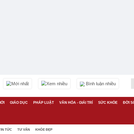
Mới nhất
Xem nhiều
Bình luận nhiều
IỚI
GIÁO DỤC
PHÁP LUẬT
VĂN HÓA - GIẢI TRÍ
SỨC KHỎE
ĐỜI S
TIN TỨC
TƯ VẤN
KHỎE ĐẸP