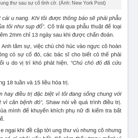
ung thư sau sự cố tình cờ. (Ảnh: New York Post)
t cái u nang. Khi tôi được thông báo sẽ phải phẫu
 của tôi như sụp đổ”
. Cô trải qua phẫu thuật để loại
 thêm 2mm chỉ 13 ngày sau khi được chẩn đoán.
 Anh tâm sự, việc chú chó húc vào ngực cô hoàn
g có sự cố đó, các bác sĩ cho biết có thể phải
i u do vị trí khó phát hiện.
“Chú chó đó đã cứu
ng 18 tuần và 15 liều hóa trị.
hay điều trị đặc biệt vì tôi đang sống chung với
 vì căn bệnh đó”,
Shaw nói về quá trình điều trị.
a mình để khuyến khích phụ nữ đi kiểm tra bất
ể.
e ngại khi đề cập tới ung thư vú nhưng cô nhưng