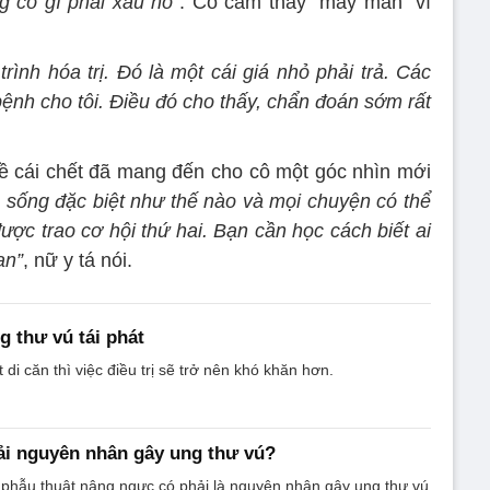
g có gì phải xấu hổ”
. Cô cảm thấy “may mắn” vì
 trình hóa trị. Đó là một cái giá nhỏ phải trả. Các
 bệnh cho tôi. Điều đó cho thấy, chẩn đoán sớm rất
kề cái chết đã mang đến cho cô một góc nhìn mới
 sống đặc biệt như thế nào và mọi chuyện có thể
được trao cơ hội thứ hai. Bạn cần học cách biết ai
ạn”
, nữ y tá nói.
g thư vú tái phát
t di căn thì việc điều trị sẽ trở nên khó khăn hơn.
ải nguyên nhân gây ung thư vú?
phẫu thuật nâng ngực có phải là nguyên nhân gây ung thư vú