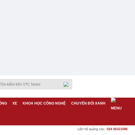
ỐNG
XE
KHOA HỌC CÔNG NGHỆ
CHUYỂN ĐỔI XANH
Liên hệ quảng cáo:
024 36321588