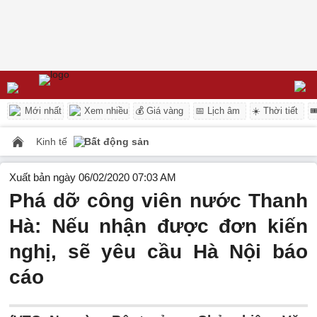
Mới nhất
Xem nhiều
💰 Giá vàng
📅 Lịch âm
☀️ Thời tiết

Kinh tế
Bất động sản
Xuất bản ngày 06/02/2020 07:03 AM
Phá dỡ công viên nước Thanh
Hà: Nếu nhận được đơn kiến
nghị, sẽ yêu cầu Hà Nội báo
cáo