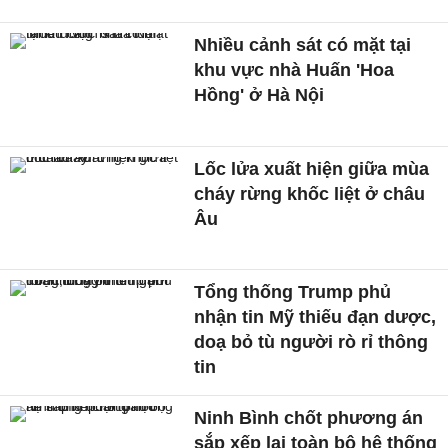
Nhiều cảnh sát có mặt tại
khu vực nhà Huấn 'Hoa
Hồng' ở Hà Nội
Lốc lửa xuất hiện giữa mùa
cháy rừng khốc liệt ở châu
Âu
Tổng thống Trump phủ
nhận tin Mỹ thiếu đạn dược,
doạ bỏ tù người rò rỉ thông
tin
Ninh Bình chốt phương án
sắp xếp lại toàn bộ hệ thống