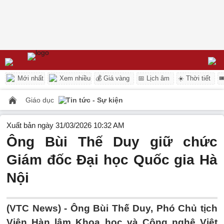
Mới nhất
Xem nhiều
💰 Giá vàng
📅 Lịch âm
☀️ Thời tiết

Giáo dục
Tin tức - Sự kiện
Xuất bản ngày 31/03/2026 10:32 AM
Ông Bùi Thế Duy giữ chức
Giám đốc Đại học Quốc gia Hà
Nội
(VTC News) -
Ông Bùi Thế Duy, Phó Chủ tịch
Viện Hàn lâm Khoa học và Công nghệ Việt