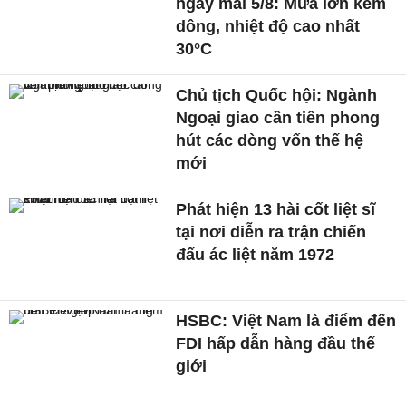
ngày mai 5/8: Mưa lớn kèm
dông, nhiệt độ cao nhất
30°C
Chủ tịch Quốc hội: Ngành
Ngoại giao cần tiên phong
hút các dòng vốn thế hệ
mới
Phát hiện 13 hài cốt liệt sĩ
tại nơi diễn ra trận chiến
đấu ác liệt năm 1972
HSBC: Việt Nam là điểm đến
FDI hấp dẫn hàng đầu thế
giới