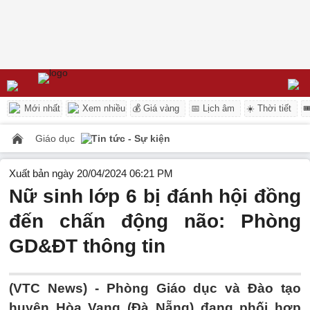
Mới nhất
Xem nhiều
💰 Giá vàng
📅 Lịch âm
☀️ Thời tiết

Giáo dục
Tin tức - Sự kiện
Xuất bản ngày 20/04/2024 06:21 PM
Nữ sinh lớp 6 bị đánh hội đồng
đến chấn động não: Phòng
GD&ĐT thông tin
(VTC News) -
Phòng Giáo dục và Đào tạo
huyện Hòa Vang (Đà Nẵng) đang phối hợp