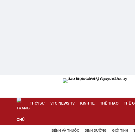
THỜI SỰ
VTC NEWS TV
KINH TẾ
THỂ THAO
THẾ G
BỆNH VÀ THUỐC
DINH DƯỠNG
GIỚI TÍNH