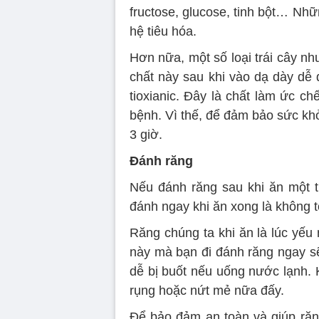
fructose, glucose, tinh bột… Nh
hệ tiêu hóa.
Hơn nữa, một số loại trái cây n
chất này sau khi vào dạ dày dễ 
tioxianic. Đây là chất làm ức ch
bệnh. Vì thế, để đảm bảo sức khỏ
3 giờ.
Đánh răng
Nếu đánh răng sau khi ăn một t
đánh ngay khi ăn xong là không t
Răng chúng ta khi ăn là lúc yếu
này mà bạn đi đánh răng ngay sẽ
dễ bị buốt nếu uống nước lạnh. 
rụng hoặc nứt mẻ nữa đấy.
Để bảo đảm an toàn và giúp răn