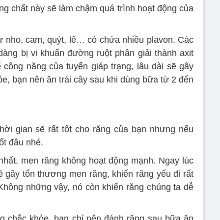
ững chất này sẽ làm chậm quá trình hoạt động của
hư nho, cam, quýt, lê… có chứa nhiều plavon. Các
dàng bị vi khuẩn đường ruột phân giải thành axit
ế công năng của tuyến giáp trạng, lâu dài sẽ gây
e, bạn nên ăn trái cây sau khi dùng bữa từ 2 đến
hời gian sẽ rất tốt cho răng của bạn nhưng nếu
ốt đâu nhé.
 nhất, men răng không hoạt động mạnh. Ngay lúc
 gây tổn thương men răng, khiến răng yếu đi rất
Không những vậy, nó còn khiến răng chúng ta dễ
g chắc khỏe, bạn chỉ nên đánh răng sau bữa ăn