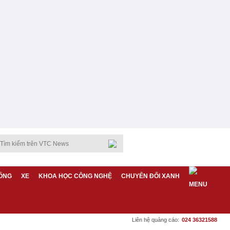
ỐNG
XE
KHOA HỌC CÔNG NGHỆ
CHUYỂN ĐỔI XANH
Liên hệ quảng cáo:
024 36321588