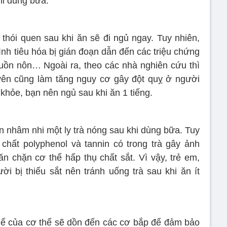
hi dùng bữa.
hói quen sau khi ăn sẽ đi ngủ ngay. Tuy nhiên,
ình tiêu hóa bị gián đoạn dẫn đến các triệu chứng
uồn nôn… Ngoài ra, theo các nhà nghiên cứu thì
yên cũng làm tăng nguy cơ gây đột quỵ ở người
 khỏe, bạn nên ngủ sau khi ăn 1 tiếng.
n nhâm nhi một ly trà nóng sau khi dùng bữa. Tuy
chất polyphenol và tannin có trong trà gây ảnh
 chặn cơ thể hấp thụ chất sắt. Vì vậy, trẻ em,
 bị thiếu sắt nên tránh uống trà sau khi ăn ít
hể của cơ thể sẽ dồn đến các cơ bắp để đảm bảo