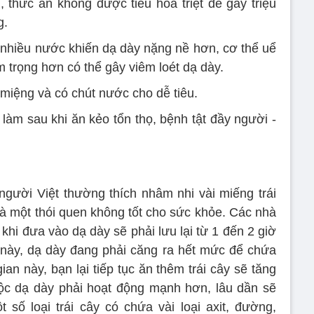
, thức ăn không được tiêu hóa triệt để gây triệu
g.
 nhiều nước khiến dạ dày nặng nề hơn, cơ thể uể
m trọng hơn có thể gây viêm loét dạ dày.
 miệng và có chút nước cho dễ tiêu.
gười Việt thường thích nhâm nhi vài miếng trái
là một thói quen không tốt cho sức khỏe. Các nhà
khi đưa vào dạ dày sẽ phải lưu lại từ 1 đến 2 giờ
 này, dạ dày đang phải căng ra hết mức để chứa
an này, bạn lại tiếp tục ăn thêm trái cây sẽ tăng
ộc dạ dày phải hoạt động mạnh hơn, lâu dần sẽ
số loại trái cây có chứa vài loại axit, đường,