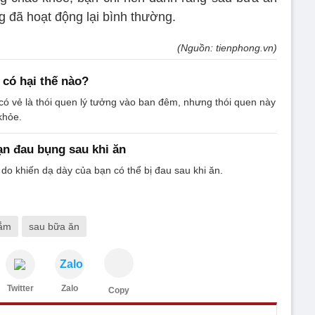
g đã hoạt động lại bình thường.
(Nguồn: tienphong.vn)
 có hại thế nào?
 có vẻ là thói quen lý tưởng vào ban đêm, nhưng thói quen này
khỏe.
bạn đau bụng sau khi ăn
 do khiến dạ dày của bạn có thể bị đau sau khi ăn.
ắm
sau bữa ăn
Zalo
Twitter
Zalo
Copy