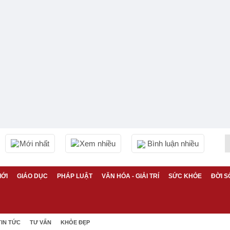
Mới nhất
Xem nhiều
Bình luận nhiều
IỚI
GIÁO DỤC
PHÁP LUẬT
VĂN HÓA - GIẢI TRÍ
SỨC KHỎE
ĐỜI S
TIN TỨC
TƯ VẤN
KHỎE ĐẸP