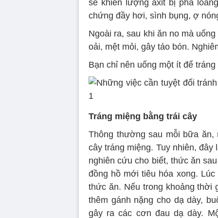
sẽ khiến lượng axit bị pha loãng
chứng đầy hơi, sình bụng, ợ nón
Ngoài ra, sau khi ăn no mà uống
oải, mệt mỏi, gây táo bón. Nghiê
Bạn chỉ nên uống một ít để tráng
Tráng miệng bằng trái cây
Thông thường sau mỗi bữa ăn, n
cây tráng miệng. Tuy nhiên, đây 
nghiên cứu cho biết, thức ăn sau 
đồng hồ mới tiêu hóa xong. Lúc
thức ăn. Nếu trong khoảng thời gi
thêm gánh nặng cho dạ dày, bu
gây ra các cơn đau dạ dày. Một 