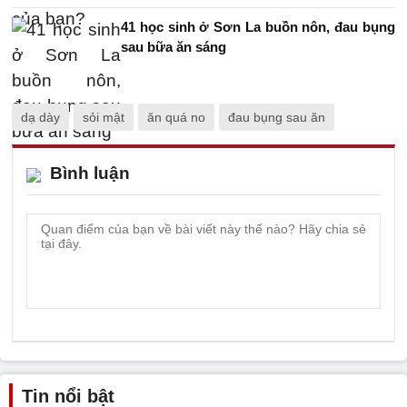
41 học sinh ở Sơn La buồn nôn, đau bụng
sau bữa ăn sáng
dạ dày
sỏi mật
ăn quá no
đau bụng sau ăn
Bình luận
Tin nổi bật