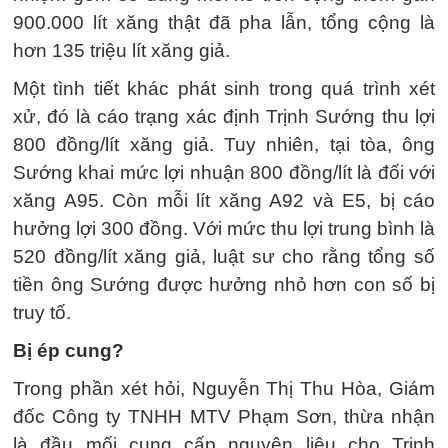
900.000 lít xăng thật đã pha lẫn, tổng cộng là
hơn 135 triệu lít xăng giả.
Một tình tiết khác phát sinh trong quá trình xét
xử, đó là cáo trạng xác định Trịnh Sướng thu lợi
800 đồng/lít xăng giả. Tuy nhiên, tại tòa, ông
Sướng khai mức lợi nhuận 800 đồng/lít là đối với
xăng A95. Còn mỗi lít xăng A92 và E5, bị cáo
hưởng lợi 300 đồng. Với mức thu lợi trung bình là
520 đồng/lít xăng giả, luật sư cho rằng tổng số
tiền ông Sướng được hưởng nhỏ hơn con số bị
truy tố.
Bị ép cung?
Trong phần xét hỏi, Nguyễn Thị Thu Hòa, Giám
đốc Công ty TNHH MTV Phạm Sơn, thừa nhận
là đầu mối cung cấp nguyên liệu cho Trịnh