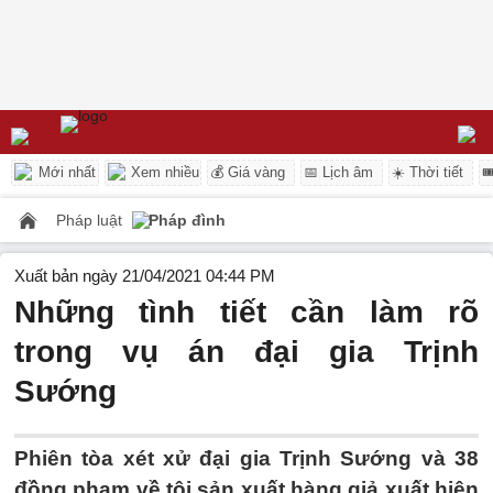
Mới nhất
Xem nhiều
💰 Giá vàng
📅 Lịch âm
☀️ Thời tiết

Pháp luật
Pháp đình
Xuất bản ngày 21/04/2021 04:44 PM
Những tình tiết cần làm rõ
trong vụ án đại gia Trịnh
Sướng
Phiên tòa xét xử đại gia Trịnh Sướng và 38
đồng phạm về tội sản xuất hàng giả xuất hiện