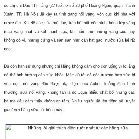
do chị chị Đào Thị Hằng (27 tuổi, ở số 23 phố Hoàng Ngân, quận Thanh
Xuân, TP. Hà Nội) đã xảy ra tình trạng nổi váng, vón cục khi pha với
nước ấm. Khi để cốc sữa một lúc, trên bề mặt cốc hình thành lớp váng
màu vàng nhạt và kết thành cục, khi nếm thử những váng cục này
không có vị, nhưng cứng và sàn sạn như cắn hạt gạo, nước sữa lại rất
ngọt.
Dù còn hạn sử dụng nhưng chị Hằng không dám cho con uống vì lo lắng
có thể ảnh hưởng đến sức khỏe. Mặc dù tất cả các trường hợp sữa bị
vón cục, nổi váng đều được đại diện phía Abbott khẳng định bình
thường, sữa nổi váng, không tan là do…quá nhiều chất bổ nhưng các
bà mẹ đều càm thấy không an tâm. Nhiều người đã lên tiếng sẽ “tuyệt
giao” với hãng sữa nổi tiếng này.