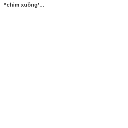
“chìm xuồng’…