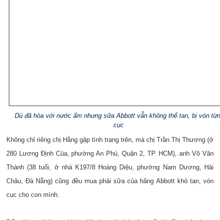
Dù đã hòa với nước ấm nhưng sữa Abbott vẫn không thể tan, bị vón từ
cục
Không chỉ riêng chị Hằng gặp tình trạng trên, mà chị Trần Thị Thương (ở
280 Lương Định Của, phường An Phú, Quận 2, TP. HCM), anh Võ Văn
Thành (38 tuổi, ở nhà K197/8 Hoàng Diệu, phường Nam Dương, Hải
Châu, Đà Nẵng) cũng đều mua phải sữa của hãng Abbott khó tan, vón
cục cho con mình.