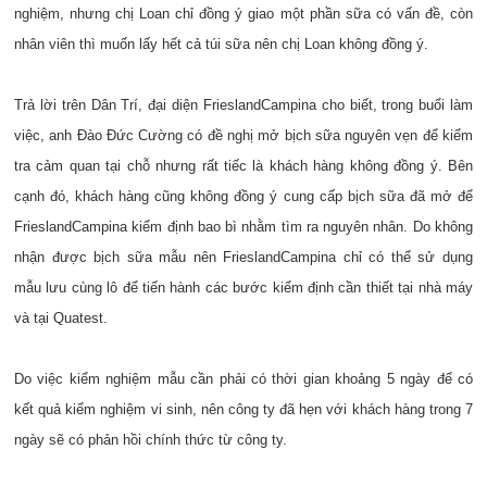
nghiệm, nhưng chị Loan chỉ đồng ý giao một phần sữa có vấn đề, còn
nhân viên thì muốn lấy hết cả túi sữa nên chị Loan không đồng ý.
Trả lời trên Dân Trí, đại diện FrieslandCampina cho biết, trong buổi làm
việc, anh Đào Đức Cường có đề nghị mở bịch sữa nguyên vẹn để kiểm
tra cảm quan tại chỗ nhưng rất tiếc là khách hàng không đồng ý. Bên
cạnh đó, khách hàng cũng không đồng ý cung cấp bịch sữa đã mở để
FrieslandCampina kiểm định bao bì nhằm tìm ra nguyên nhân. Do không
nhận được bịch sữa mẫu nên FrieslandCampina chỉ có thể sử dụng
mẫu lưu cùng lô để tiến hành các bước kiểm định cần thiết tại nhà máy
và tại Quatest.
Do việc kiểm nghiệm mẫu cần phải có thời gian khoảng 5 ngày để có
kết quả kiểm nghiệm vi sinh, nên công ty đã hẹn với khách hàng trong 7
ngày sẽ có phản hồi chính thức từ công ty.