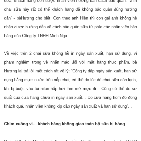
sữa, khách hàng còn được nhân viên hướng dẫn cách bảo quản. Nhìn
chai sữa này rất có thể khách hàng đã không bảo quản đúng hướng
dẫn” - bàHương cho biết. Còn theo anh Hiền thì con gái anh không hề
nhận được hướng dẫn về cách bảo quản sữa từ phía các nhân viên bán
hàng của Công ty TNHH Minh Nga.
Về việc trên 2 chai sữa không hề in ngày sản xuất, hạn sử dụng, vi
phạm nghiêm trọng về nhãn mác đối với mặt hàng thực phẩm, bà
Hương lại trả lời một cách rất vô lý: “Công ty dập ngày sản xuất, hạn sử
dụng bằng mực nước trên nắp chai, có thể do lúc đó chai sữa còn lạnh,
khi bị buộc vào túi nilon hấp hơi làm mờ mực đi... Cũng có thể do sơ
suất của cửa hàng chưa in ngày sản xuất... Do cửa hàng hôm đó đông
khách quá, nhân viên không kịp dập ngày sản xuất và hạn sử dụng”...
Chìm xuồng vì… khách hàng không giao toàn bộ sữa bị hỏng