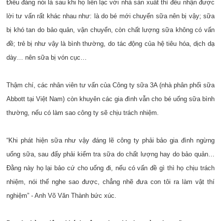
Điều đáng nói là sau khi họ liên lạc với nhà sản xuất thì đều nhận được
lời tư vấn rất khác nhau như: là do bé mới chuyển sữa nên bị vậy; sữa
bị khó tan do bảo quản, vận chuyển, còn chất lượng sữa không có vấn
đề; trẻ bị như vậy là bình thường, do tác động của hệ tiêu hóa, dịch dạ
dày… nên sữa bị vón cục…
Thậm chí, các nhân viên tư vấn của Công ty sữa 3A (nhà phân phối sữa
Abbott tại Việt Nam) còn khuyên các gia đình vẫn cho bé uống sữa bình
thường, nếu có làm sao công ty sẽ chịu trách nhiệm.
“Khi phát hiện sữa như vậy đáng lẽ công ty phải bảo gia đình ngừng
uống sữa, sau đấy phải kiểm tra sữa do chất lượng hay do bảo quản…
Đằng này họ lại bảo cứ cho uống đi, nếu có vấn đề gì thì họ chịu trách
nhiệm, nói thế nghe sao được, chẳng nhẽ đưa con tôi ra làm vật thí
nghiệm” - Anh Võ Văn Thành bức xúc.