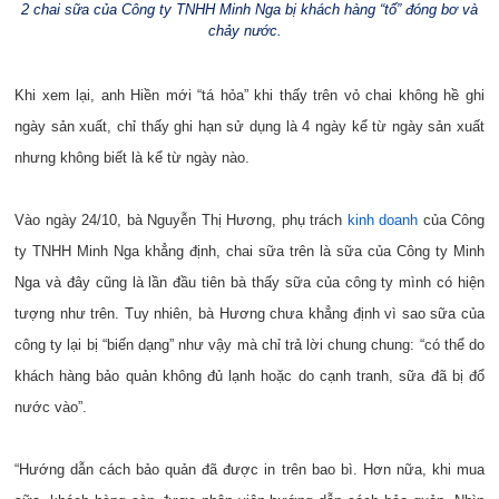
2 chai sữa của Công ty TNHH Minh Nga bị khách hàng “tố” đóng bơ và
chảy nước.
Khi xem lại, anh Hiền mới “tá hỏa” khi thấy trên vỏ chai không hề ghi
ngày sản xuất, chỉ thấy ghi hạn sử dụng là 4 ngày kể từ ngày sản xuất
nhưng không biết là kể từ ngày nào.
Vào ngày 24/10, bà Nguyễn Thị Hương, phụ trách
kinh doanh
của Công
ty TNHH Minh Nga khẳng định, chai sữa trên là sữa của Công ty Minh
Nga và đây cũng là lần đầu tiên bà thấy sữa của công ty mình có hiện
tượng như trên. Tuy nhiên, bà Hương chưa khẳng định vì sao sữa của
công ty lại bị “biến dạng” như vậy mà chỉ trả lời chung chung: “có thể do
khách hàng bảo quản không đủ lạnh hoặc do cạnh tranh, sữa đã bị đổ
nước vào”.
“Hướng dẫn cách bảo quản đã được in trên bao bì. Hơn nữa, khi mua