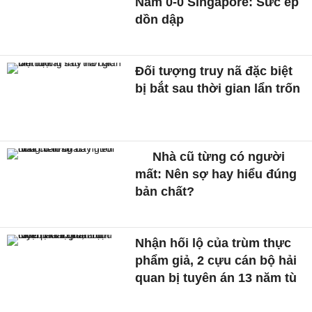
Nam 0-0 Singapore: Sức ép
dồn dập
Đối tượng truy nã đặc biệt
bị bắt sau thời gian lẩn trốn
Nhà cũ từng có người
mất: Nên sợ hay hiểu đúng
bản chất?
Nhận hối lộ của trùm thực
phẩm giả, 2 cựu cán bộ hải
quan bị tuyên án 13 năm tù