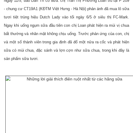
Ngày 11/5, báo Dân Trí có đưa: chị Trần Thị Phương Loan trú tại P 209
- chung cư CT19A1 (KĐTM Việt Hưng - Hà Nội) phản ánh đã mua lô sữa
tươi tiệt trùng hiệu Dutch Lady vào tối ngày 6/5 ở siêu thị FC-Mark.
Ngay khi uống ngụm sữa đầu tiên con chị Loan phát hiện ra mùi vị chua
bất thường và nhăn mặt không chịu uống. Trước phản ứng của con, chị
và một số thành viên trong gia định đã đổ một nửa ra cốc và phát hiện
sữa có mùi chua, đặc sánh và lợn cợn như sữa chua, trong khi đây là
sản phấm sữa tươi.