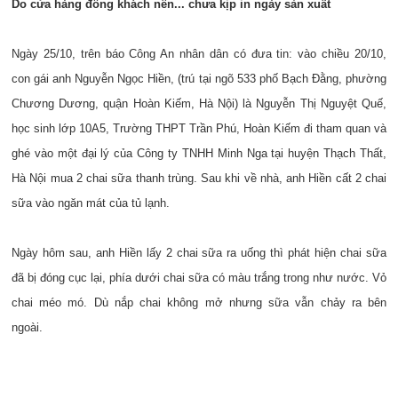
Do cửa hàng đông khách nên... chưa kịp in ngày sản xuất
Ngày 25/10, trên báo Công An nhân dân có đưa tin: vào chiều 20/10,
con gái anh Nguyễn Ngọc Hiền, (trú tại ngõ 533 phố Bạch Đằng, phường
Chương Dương, quận Hoàn Kiếm, Hà Nội) là Nguyễn Thị Nguyệt Quế,
học sinh lớp 10A5, Trường THPT Trần Phú, Hoàn Kiếm đi tham quan và
ghé vào một đại lý của Công ty TNHH Minh Nga tại huyện Thạch Thất,
Hà Nội mua 2 chai sữa thanh trùng. Sau khi về nhà, anh Hiền cất 2 chai
sữa vào ngăn mát của tủ lạnh.
Ngày hôm sau, anh Hiền lấy 2 chai sữa ra uống thì phát hiện chai sữa
đã bị đóng cục lại, phía dưới chai sữa có màu trắng trong như nước. Vỏ
chai méo mó. Dù nắp chai không mở nhưng sữa vẫn chảy ra bên
ngoài.