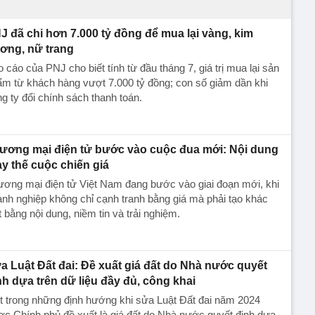
J đã chi hơn 7.000 tỷ đồng để mua lại vàng, kim
ơng, nữ trang
 cáo của PNJ cho biết tính từ đầu tháng 7, giá trị mua lại sản
m từ khách hàng vượt 7.000 tỷ đồng; con số giảm dần khi
g ty đổi chính sách thanh toán.
ương mại điện tử bước vào cuộc đua mới: Nội dung
ay thế cuộc chiến giá
ơng mại điện tử Việt Nam đang bước vào giai đoạn mới, khi
nh nghiệp không chỉ cạnh tranh bằng giá mà phải tạo khác
t bằng nội dung, niềm tin và trải nghiệm.
a Luật Đất đai: Đề xuất giá đất do Nhà nước quyết
nh dựa trên dữ liệu đầy đủ, công khai
 trong những định hướng khi sửa Luật Đất đai năm 2024
c Chính phủ đề xuất là giá đất do Nhà nước quyết định dựa