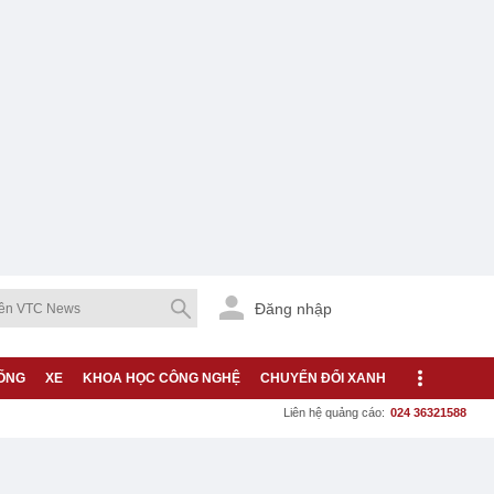
Đăng nhập
ỐNG
XE
KHOA HỌC CÔNG NGHỆ
CHUYỂN ĐỔI XANH
Liên hệ quảng cáo:
024 36321588