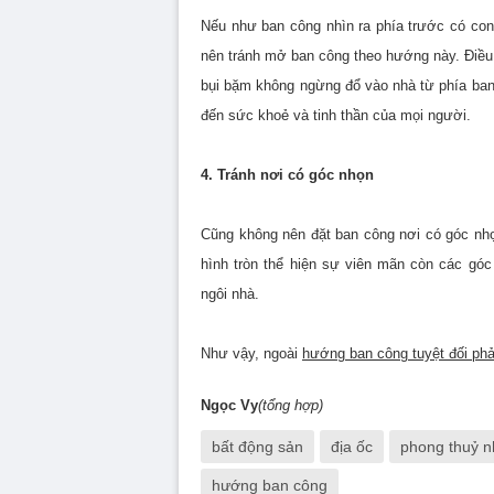
Nếu như ban công nhìn ra phía trước có co
nên tránh mở ban công theo hướng này. Điều 
bụi bặm không ngừng đổ vào nhà từ phía ban
đến sức khoẻ và tinh thần của mọi người.
4. Tránh nơi có góc nhọn
Cũng không nên đặt ban công nơi có góc nhọ
hình tròn thể hiện sự viên mãn còn các góc 
ngôi nhà.
Như vậy, ngoài
hướng ban công tuyệt đối phả
Ngọc Vy
(tổng hợp)
bất động sản
địa ốc
phong thuỷ n
hướng ban công