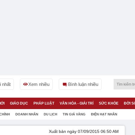
 nhất
Xem nhiều
Bình luận nhiều
IỚI
GIÁO DỤC
PHÁP LUẬT
VĂN HÓA - GIẢI TRÍ
SỨC KHỎE
ĐỜI S
 CHÍNH
DOANH NHÂN
DU LỊCH
TIN GIÁ VÀNG
ĐIỆN HẠT NHÂN
Xuất bản ngày 07/09/2015 06:50 AM