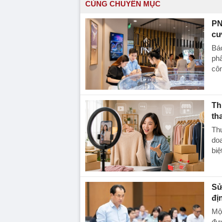
CÙNG CHUYÊN MỤC
PN
cư
Báo
phẩ
côn
Th
th
Thư
doa
biệ
Sử
đị
Một
đượ