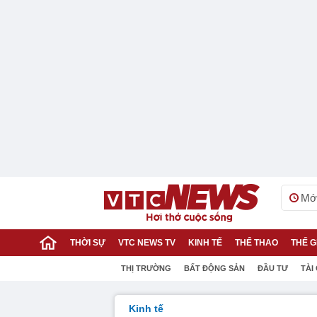
Mới
THỜI SỰ
VTC NEWS TV
KINH TẾ
THỂ THAO
THẾ G
THỊ TRƯỜNG
BẤT ĐỘNG SẢN
ĐẦU TƯ
TÀI
Kinh tế