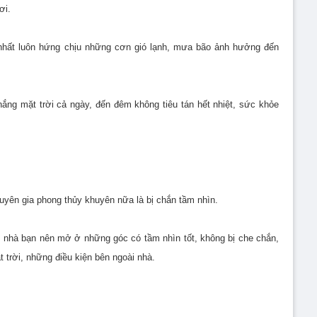
ơi.
hất luôn hứng chịu những cơn gió lạnh, mưa bão ảnh hưởng đến
ắng mặt trời cả ngày, đến đêm không tiêu tán hết nhiệt, sức khỏe
yên gia phong thủy khuyên nữa là bị chắn tầm nhìn.
g nhà bạn nên mở ở những góc có tầm nhìn tốt, không bị che chắn,
 trời, những điều kiện bên ngoài nhà.