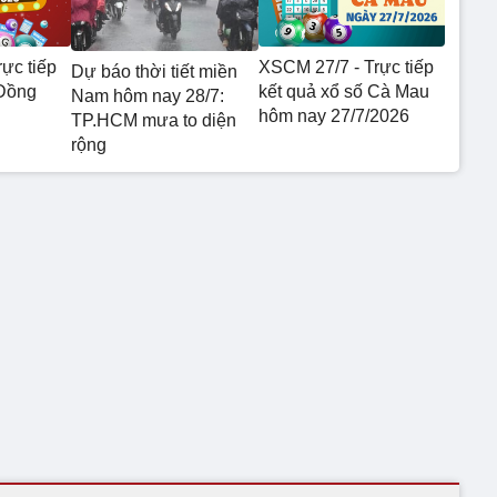
ực tiếp
XSCM 27/7 - Trực tiếp
Dự báo thời tiết miền
 Đồng
kết quả xổ số Cà Mau
Nam hôm nay 28/7:
hôm nay 27/7/2026
TP.HCM mưa to diện
rộng