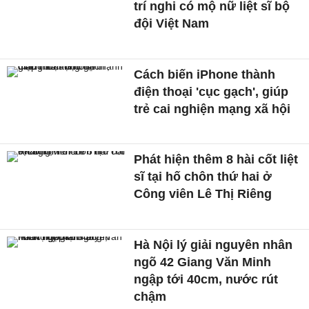
trí nghi có mộ nữ liệt sĩ bộ
đội Việt Nam
Cách biến iPhone thành
điện thoại 'cục gạch', giúp
trẻ cai nghiện mạng xã hội
Phát hiện thêm 8 hài cốt liệt
sĩ tại hố chôn thứ hai ở
Công viên Lê Thị Riêng
Hà Nội lý giải nguyên nhân
ngõ 42 Giang Văn Minh
ngập tới 40cm, nước rút
chậm