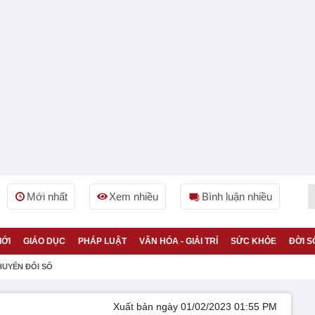
Mới nhất
Xem nhiều
Bình luận nhiều
IỚI
GIÁO DỤC
PHÁP LUẬT
VĂN HÓA - GIẢI TRÍ
SỨC KHỎE
ĐỜI S
HUYỂN ĐỔI SỐ
Xuất bản ngày 01/02/2023 01:55 PM