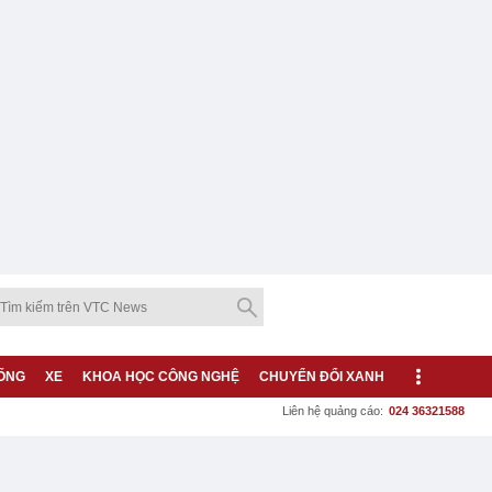
ỐNG
XE
KHOA HỌC CÔNG NGHỆ
CHUYỂN ĐỔI XANH
Liên hệ quảng cáo:
024 36321588