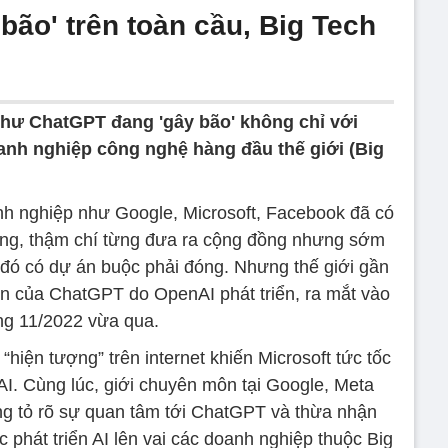
ão' trên toàn cầu, Big Tech
 như ChatGPT đang 'gây bão' không chỉ với
nh nghiệp công nghệ hàng đầu thế giới (Big
h nghiệp như Google, Microsoft, Facebook đã có
riêng, thậm chí từng đưa ra cộng đồng nhưng sớm
ng đó có dự án buộc phải đóng. Nhưng thế giới gần
ện của ChatGPT do OpenAI phát triển, ra mắt vào
ng 11/2022 vừa qua.
iện tượng” trên internet khiến Microsoft tức tốc
I. Cùng lúc, giới chuyên môn tại Google, Meta
g tỏ rõ sự quan tâm tới ChatGPT và thừa nhận
 phát triển AI lên vai các doanh nghiệp thuộc Big