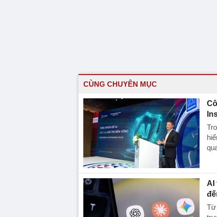
CÙNG CHUYÊN MỤC
Cô
In
Tro
hi
qua
AI
đế
Từ 