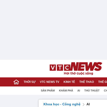
THỜI SỰ
VTC NEWS TV
KINH TẾ
THỂ THAO
THẾ G
SẢN PHẨM
KHÁM PHÁ
AI
THỦ THUẬT
C
Khoa học - Công nghệ
AI