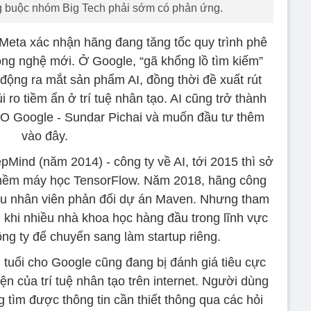
buộc nhóm Big Tech phải sớm có phản ứng.
ừ Meta xác nhận hãng đang tăng tốc quy trình phê
công nghệ mới. Ở Google, “gã khổng lồ tìm kiếm”
ộng ra mắt sản phẩm AI, đồng thời đề xuất rút
i ro tiềm ẩn ở trí tuệ nhân tạo. AI cũng trở thành
EO Google - Sundar Pichai và muốn đầu tư thêm
vào đây.
Mind (năm 2014) - công ty về AI, tới 2015 thì sở
ềm máy học TensorFlow. Năm 2018, hãng công
iều nhân viên phản đối dự án Maven. Nhưng tham
 khi nhiều nhà khoa học hàng đầu trong lĩnh vực
ông ty để chuyển sang làm startup riêng.
 tuổi cho Google cũng đang bị đánh giá tiêu cực
ện của trí tuệ nhân tạo trên internet. Người dùng
tìm được thông tin cần thiết thông qua các hỏi