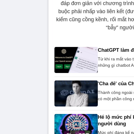
đáp đơn giản với chương trình
buộc phải nhấp vào liên kết (đư
kiếm cũng cồng kềnh, rối mắt hơ
“bẫy” người
ChatGPT làm đư
Từ khi ra mắt vào 
những gì chatbot A
'Cha đẻ' của C
Thành công ngoài 
có một phần công 
Hé lộ mức phí 
người dùng
Mức phí đáng kể n