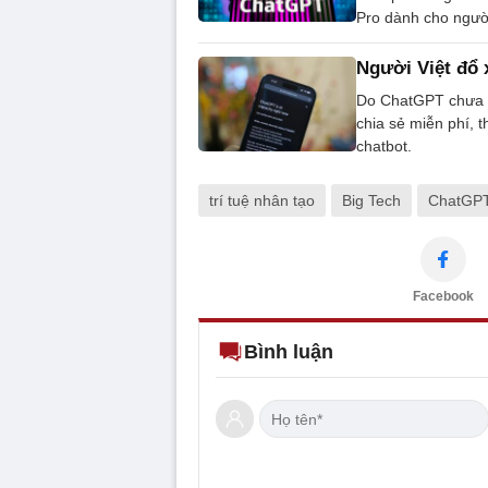
Pro dành cho người
Người Việt đổ x
Do ChatGPT chưa h
chia sẻ miễn phí, 
chatbot.
trí tuệ nhân tạo
Big Tech
ChatGP
Facebook
Bình luận