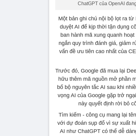
ChatGPT của OpenAI đang 
Một bản ghi chú nội bộ lọt ra t
duyệt AI để kịp thời tận dụng 
ban hành mã xung quanh hoạt đ
ngắn quy trình đánh giá, giảm rủ
vấn đề ưu tiên cao nhất của C
Trước đó, Google đã mua lại Deep
hữu thêm mã nguồn mở phần m
bố bộ nguyên tắc AI sau khi nh
vọng AI của Google gặp trở ngại
này quyết định rời bỏ c
Tìm kiếm - công cụ mang lại tên
với dự đoán sụp đổ vì sự xuất hi
AI như ChatGPT có thể dễ dàng 