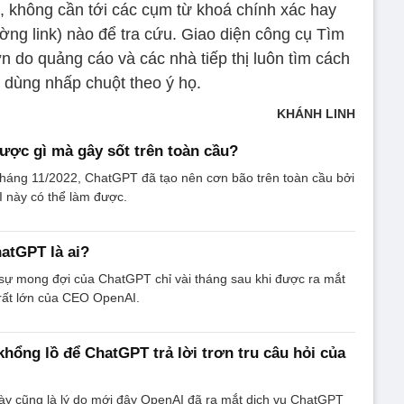
, không cần tới các cụm từ khoá chính xác hay
ờng link) nào để tra cứu. Giao diện công cụ Tìm
n do quảng cáo và các nhà tiếp thị luôn tìm cách
 dùng nhấp chuột theo ý họ.
KHÁNH LINH
ợc gì mà gây sốt trên toàn cầu?
tháng 11/2022, ChatGPT đã tạo nên cơn bão trên toàn cầu bởi
I này có thể làm được.
hatGPT là ai?
sự mong đợi của ChatGPT chỉ vài tháng sau khi được ra mắt
rất lớn của CEO OpenAI.
khổng lồ để ChatGPT trả lời trơn tru câu hỏi của
ày cũng là lý do mới đây OpenAI đã ra mắt dịch vụ ChatGPT