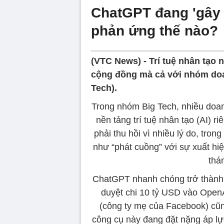
ChatGPT đang 'gây b
phản ứng thế nào?
(VTC News) -
Trí tuệ nhân tạo
cộng đồng mà cả với nhóm doa
Tech).
Trong nhóm Big Tech, nhiều doan
nền tảng trí tuệ nhân tạo (AI) 
phải thu hồi vì nhiều lý do, tro
như “phát cuồng” với sự xuất hi
thá
ChatGPT nhanh chóng trở thành “h
duyệt chi 10 tỷ USD vào OpenA
(công ty mẹ của Facebook) cũn
công cụ này đang đặt nặng áp lực