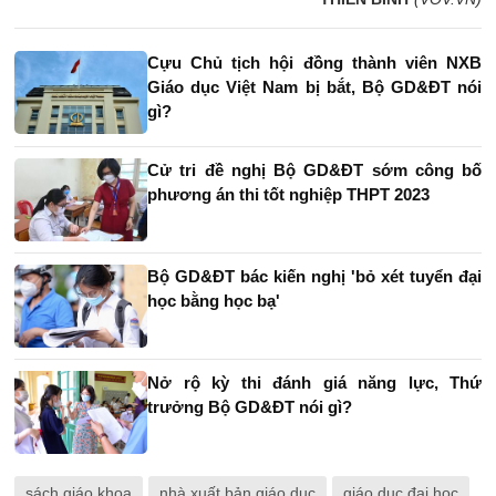
Cựu Chủ tịch hội đồng thành viên NXB
Giáo dục Việt Nam bị bắt, Bộ GD&ĐT nói
gì?
Cử tri đề nghị Bộ GD&ĐT sớm công bố
phương án thi tốt nghiệp THPT 2023
Bộ GD&ĐT bác kiến nghị 'bỏ xét tuyển đại
học bằng học bạ'
Nở rộ kỳ thi đánh giá năng lực, Thứ
trưởng Bộ GD&ĐT nói gì?
sách giáo khoa
nhà xuất bản giáo dục
giáo dục đại học