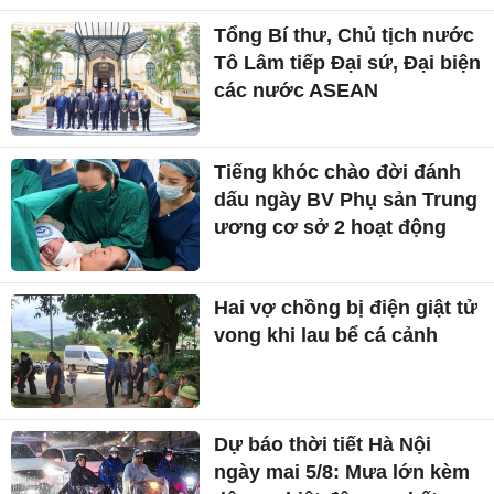
Tổng Bí thư, Chủ tịch nước
Tô Lâm tiếp Đại sứ, Đại biện
các nước ASEAN
Tiếng khóc chào đời đánh
dấu ngày BV Phụ sản Trung
ương cơ sở 2 hoạt động
Hai vợ chồng bị điện giật tử
vong khi lau bể cá cảnh
Dự báo thời tiết Hà Nội
ngày mai 5/8: Mưa lớn kèm