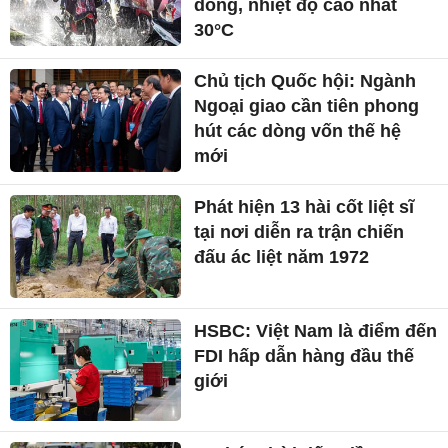
dông, nhiệt độ cao nhất
30°C
Chủ tịch Quốc hội: Ngành
Ngoại giao cần tiên phong
hút các dòng vốn thế hệ
mới
Phát hiện 13 hài cốt liệt sĩ
tại nơi diễn ra trận chiến
đấu ác liệt năm 1972
HSBC: Việt Nam là điểm đến
FDI hấp dẫn hàng đầu thế
giới