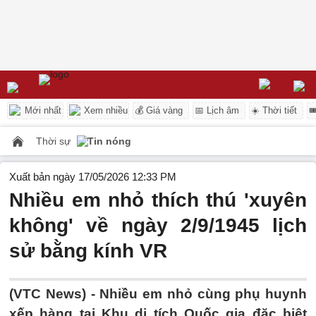
Mới nhất
Xem nhiều
💰 Giá vàng
📅 Lịch âm
☀️ Thời tiết

Thời sự
Tin nóng
Xuất bản ngày 17/05/2026 12:33 PM
Nhiều em nhỏ thích thú 'xuyên
không' về ngày 2/9/1945 lịch
sử bằng kính VR
(VTC News) -
Nhiều em nhỏ cùng phụ huynh
xếp hàng tại Khu di tích Quốc gia đặc biệt