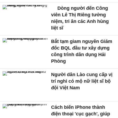
Dòng người đến Công
viên Lê Thị Riêng tưởng
niệm, tri ân các Anh hùng
liệt sĩ
Bắt tạm giam nguyên Giám
đốc BQL đầu tư xây dựng
công trình dân dụng Hải
Phòng
Người dân Lào cung cấp vị
trí nghi có mộ nữ liệt sĩ bộ
đội Việt Nam
Cách biến iPhone thành
điện thoại 'cục gạch', giúp