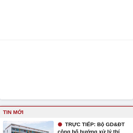
TIN MỚI
TRỰC TIẾP: Bộ GD&ĐT
công bố hướng xử lý thí