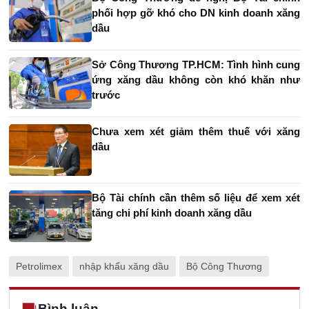
phối hợp gỡ khó cho DN kinh doanh xăng
dầu
Sở Công Thương TP.HCM: Tình hình cung
ứng xăng dầu không còn khó khăn như
trước
Chưa xem xét giảm thêm thuế với xăng
dầu
Bộ Tài chính cần thêm số liệu để xem xét
tăng chi phí kinh doanh xăng dầu
Petrolimex
nhập khẩu xăng dầu
Bộ Công Thương
Bình luận