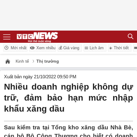
Mới nhất
Xem nhiều
💰 Giá vàng
📅 Lịch âm
☀️ Thời tiết

Kinh tế
Thị trường
Xuất bản ngày 21/10/2022 09:50 PM
Nhiều doanh nghiệp không dự
trữ, đảm bảo hạn mức nhập
khẩu xăng dầu
Sau kiểm tra tại Tổng kho xăng dầu Nhà Bè,
cán bộ Bộ Công Thương cho biết có doanh