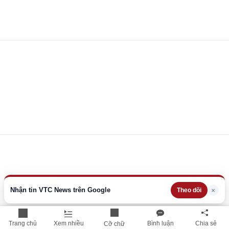
Nhận tin VTC News trên Google
×
Theo dõi
Trang chủ
Xem nhiều
Bình luận
Chia sẻ
Cỡ chữ