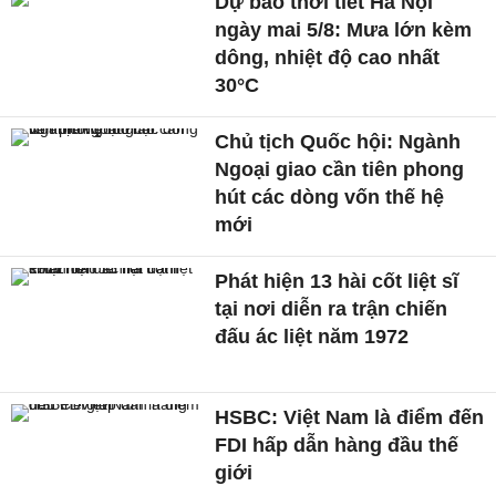
Dự báo thời tiết Hà Nội
ngày mai 5/8: Mưa lớn kèm
dông, nhiệt độ cao nhất
30°C
Chủ tịch Quốc hội: Ngành
Ngoại giao cần tiên phong
hút các dòng vốn thế hệ
mới
Phát hiện 13 hài cốt liệt sĩ
tại nơi diễn ra trận chiến
đấu ác liệt năm 1972
HSBC: Việt Nam là điểm đến
FDI hấp dẫn hàng đầu thế
giới