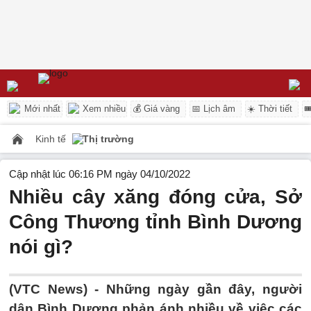
Mới nhất
Xem nhiều
💰 Giá vàng
📅 Lịch âm
☀️ Thời tiết

Kinh tế
Thị trường
Cập nhật lúc 06:16 PM ngày 04/10/2022
Nhiều cây xăng đóng cửa, Sở
Công Thương tỉnh Bình Dương
nói gì?
(VTC News) -
Những ngày gần đây, người
dân Bình Dương phản ánh nhiều về việc các