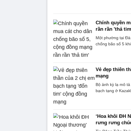
Chính quyền m
rần rần 'thả tim
Một phường tại Đà 
chống bão số 5 khi
Vẻ đẹp thiên t
mạng
Bộ ảnh kỳ lạ mô tả
bạch tạng ở Kazak
‘Hoa khôi ĐH N
rưng rưng ch