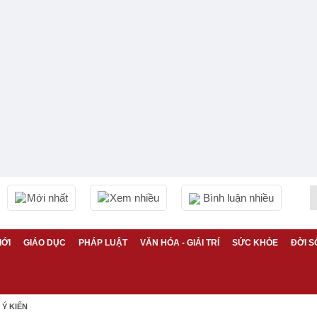
Mới nhất
Xem nhiều
Bình luận nhiều
IỚI
GIÁO DỤC
PHÁP LUẬT
VĂN HÓA - GIẢI TRÍ
SỨC KHỎE
ĐỜI S
Ý KIẾN