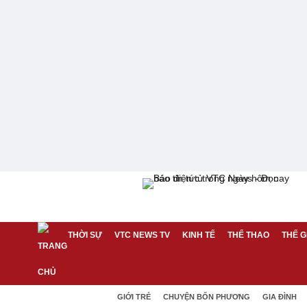
THỜI SỰ
VTC NEWS TV
KINH TẾ
THỂ THAO
THẾ G
GIỚI TRẺ
CHUYỆN BỐN PHƯƠNG
GIA ĐÌNH