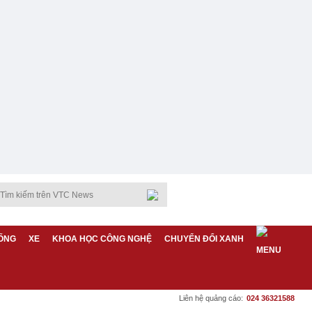
ỐNG
XE
KHOA HỌC CÔNG NGHỆ
CHUYỂN ĐỔI XANH
Liên hệ quảng cáo:
024 36321588