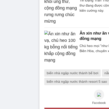
Tin Đặng Trần Thủy
thư đang được cộn
kiên cường này.
Ăn xin như ăn 
đồng mạng
Chú heo mọi "như 
Biên Hòa, chuyên xi
biến nhà ngập nước thành bể bơi
nằ
biến nhà ngập nước thành resort 5 sao
Facebook