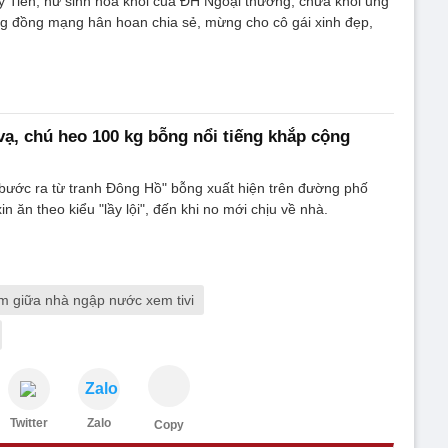
 Tiên, nữ sinh hoa khôi của ĐH Ngoại thương, chữa khỏi ung
g đồng mạng hân hoan chia sẻ, mừng cho cô gái xinh đẹp,
vạ, chú heo 100 kg bỗng nổi tiếng khắp cộng
bước ra từ tranh Đông Hồ" bỗng xuất hiện trên đường phố
n ăn theo kiểu "lầy lội", đến khi no mới chịu về nhà.
m giữa nhà ngập nước xem tivi
Zalo
Twitter
Zalo
Copy