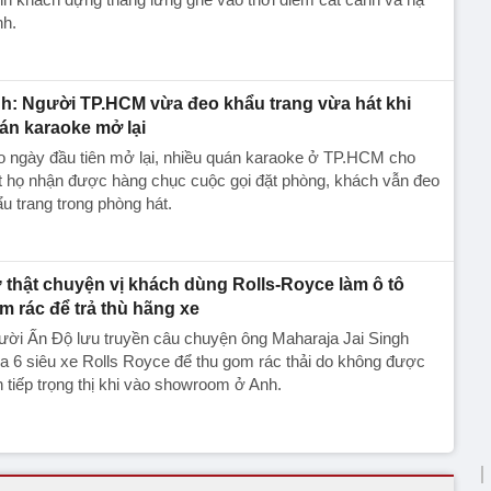
nh.
h: Người TP.HCM vừa đeo khẩu trang vừa hát khi
án karaoke mở lại
o ngày đầu tiên mở lại, nhiều quán karaoke ở TP.HCM cho
t họ nhận được hàng chục cuộc gọi đặt phòng, khách vẫn đeo
u trang trong phòng hát.
 thật chuyện vị khách dùng Rolls-Royce làm ô tô
m rác để trả thù hãng xe
ười Ấn Độ lưu truyền câu chuyện ông Maharaja Jai Singh
 6 siêu xe Rolls Royce để thu gom rác thải do không được
 tiếp trọng thị khi vào showroom ở Anh.