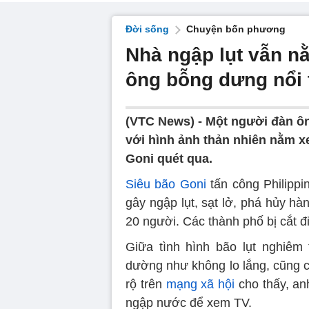
Đời sống
Chuyện bốn phương
Nhà ngập lụt vẫn n
ông bỗng dưng nổi 
(VTC News) -
Một người đàn ôn
với hình ảnh thản nhiên nằm xe
Goni quét qua.
Siêu bão Goni
tấn công Philippi
gây ngập lụt, sạt lở, phá hủy h
20 người. Các thành phố bị cắt đ
Giữa tình hình bão lụt nghiêm 
dường như không lo lắng, cũng 
rộ trên
mạng xã hội
cho thấy, an
ngập nước để xem TV.