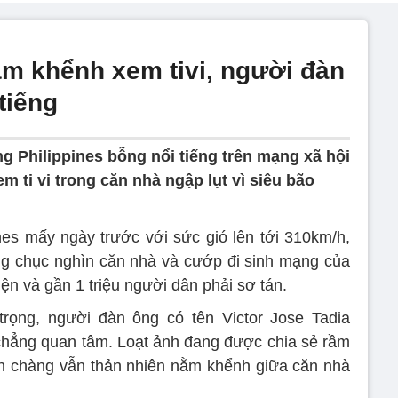
ằm khểnh xem tivi, người đàn
tiếng
g Philippines bỗng nổi tiếng trên mạng xã hội
m ti vi trong căn nhà ngập lụt vì siêu bão
nes mấy ngày trước với sức gió lên tới 310km/h,
àng chục nghìn căn nhà và cướp đi sinh mạng của
iện và gần 1 triệu người dân phải sơ tán.
trọng, người đàn ông có tên Victor Jose Tadia
chẳng quan tâm. Loạt ảnh đang được chia sẻ rầm
h chàng vẫn thản nhiên nằm khểnh giữa căn nhà