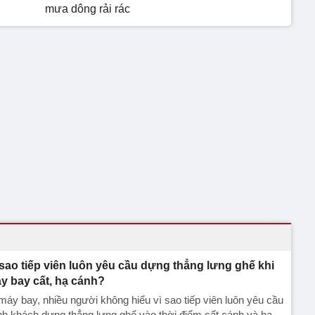
mưa dông rải rác
 sao tiếp viên luôn yêu cầu dựng thẳng lưng ghế khi
y bay cất, hạ cánh?
máy bay, nhiều người không hiểu vì sao tiếp viên luôn yêu cầu
h khách dựng thẳng lưng ghế vào thời điểm cất cánh và hạ