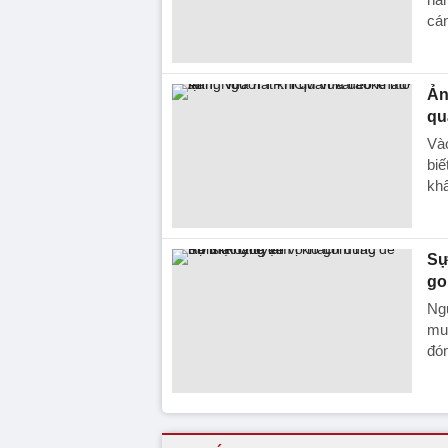
cá
Ản
qu
Và
biế
khẩ
Sự
go
Ng
mua
đón