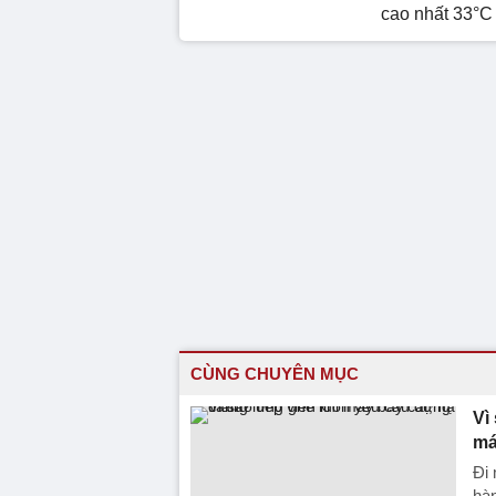
cao nhất 33°C
CÙNG CHUYÊN MỤC
Vì
má
Đi 
hàn