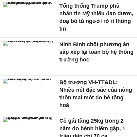
Tổng thống Trump phủ
nhận tin Mỹ thiếu đạn dược,
doạ bỏ tù người rò rỉ thông
tin
Ninh Bình chốt phương án
sắp xếp lại toàn bộ hệ thống
trường học
Bộ trưởng VH-TT&DL:
Nhiều nét đặc sắc của nông
thôn mai một do bê tông
hoá
Cô gái tăng 25kg trong 2
năm do bệnh hiếm gặp, 1
triệu dân chỉ 70 ca