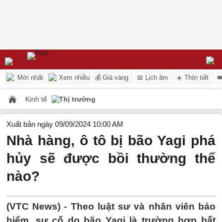
Mới nhất
Xem nhiều
💰 Giá vàng
📅 Lịch âm
☀️ Thời tiết

Kinh tế
Thị trường
Xuất bản ngày 09/09/2024 10:00 AM
Nhà hàng, ô tô bị bão Yagi phá
hủy sẽ được bồi thường thế
nào?
(VTC News) -
Theo luật sư và nhân viên bảo
hiểm, sự cố do bão Yagi là trường hợp bất