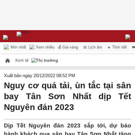
Mới nhất
Xem nhiều
💰 Giá vàng
📅 Lịch âm
☀️ Thời tiết

Kinh tế
Thị trường
Xuất bản ngày 20/12/2022 08:52 PM
Nguy cơ quá tải, ùn tắc tại sân
bay Tân Sơn Nhất dịp Tết
Nguyên đán 2023
Dịp Tết Nguyên đán 2023 sắp tới, dự báo
hành khách qua sân bay Tân Sơn Nhất tăng