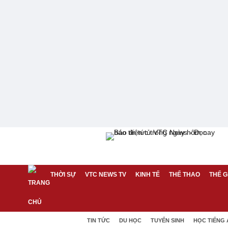
THỜI SỰ
VTC NEWS TV
KINH TẾ
THỂ THAO
THẾ G
TIN TỨC
DU HỌC
TUYỂN SINH
HỌC TIẾNG