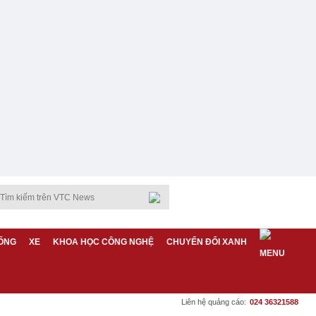
ỐNG
XE
KHOA HỌC CÔNG NGHỆ
CHUYỂN ĐỔI XANH
Liên hệ quảng cáo:
024 36321588