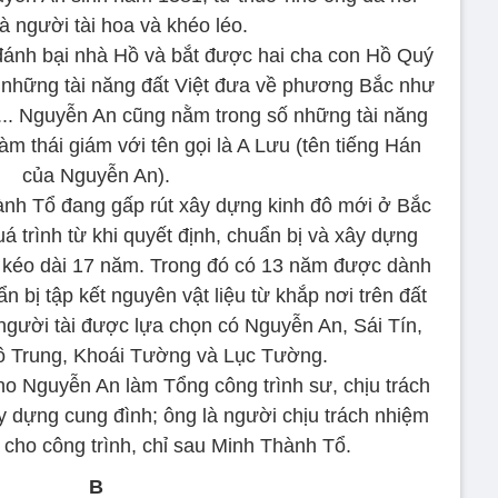
là người tài hoa và khéo léo.
ánh bại nhà Hồ và bắt được hai cha con Hồ Quý
m những tài năng đất Việt đưa về phương Bắc như
. Nguyễn An cũng nằm trong số những tài năng
m thái giám với tên gọi là A Lưu (tên tiếng Hán
của Nguyễn An).
̀nh Tổ đang gấp rút xây dựng kinh đô mới ở Bắc
 trình từ khi quyết định, chuẩn bị và xây dựng
kéo dài 17 năm. Trong đó có 13 năm được dành
ẩn bị tập kết nguyên vật liệu từ khắp nơi trên đất
gười tài được lựa chọn có Nguyễn An, Sái Tín,
ô Trung, Khoái Tường và Lục Tường.
ho Nguyễn An làm Tổng công trình sư, chịu trách
ây dựng cung đình; ông là người chịu trách nhiệm
o cho công trình, chỉ sau Minh Thành Tổ.
B