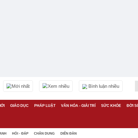
Mới nhất
Xem nhiều
Bình luận nhiều
IỚI
GIÁO DỤC
PHÁP LUẬT
VĂN HÓA - GIẢI TRÍ
SỨC KHỎE
ĐỜI S
 ANH
HỎI - ĐÁP
CHÂN DUNG
DIỄN ĐÀN