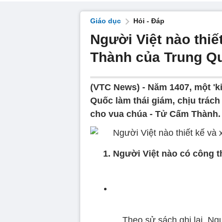
Giáo dục
Hỏi - Đáp
Người Việt nào thi
Thành của Trung Q
(VTC News) -
Năm 1407, một 'k
Quốc làm thái giám, chịu trách
cho vua chúa - Tử Cấm Thành.
1. Người Việt nào có công 
Theo sử sách ghi lại, Ng