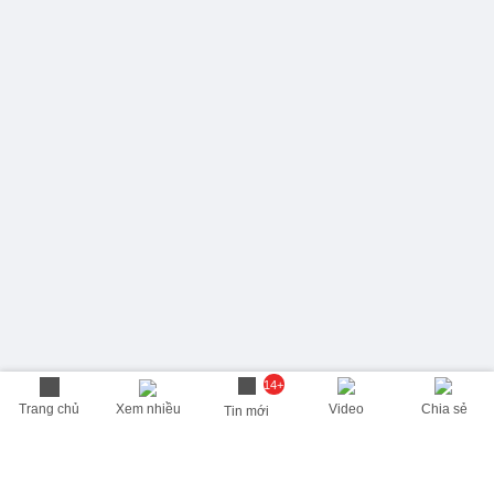
14+
Trang chủ
Xem nhiều
Video
Chia sẻ
Tin mới