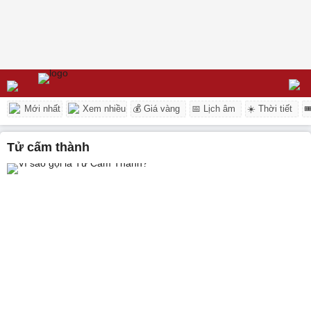
Mới nhất
Xem nhiều
💰 Giá vàng
📅 Lịch âm
☀️ Thời tiết

tử cấm thành