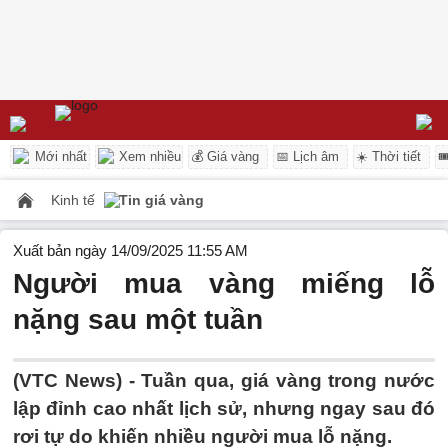
Mới nhất
Xem nhiều
💰 Giá vàng
📅 Lịch âm
☀️ Thời tiết

Kinh tế
Tin giá vàng
Xuất bản ngày 14/09/2025 11:55 AM
Người mua vàng miếng lỗ
nặng sau một tuần
(VTC News) -
Tuần qua, giá vàng trong nước
lập đỉnh cao nhất lịch sử, nhưng ngay sau đó
rơi tự do khiến nhiều người mua lỗ nặng.