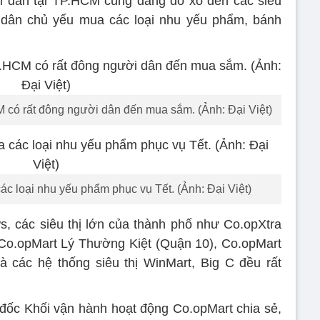
i dân tại TP.HCM cũng đang đổ xô đến các siêu
 dân chủ yếu mua các loại nhu yếu phẩm, bánh
CM có rất đông người dân đến mua sắm. (Ảnh: Đại Việt)
c loại nhu yếu phẩm phục vụ Tết. (Ảnh: Đại Việt)
 các siêu thị lớn của thành phố như Co.opXtra
o.opMart Lý Thường Kiệt (Quận 10), Co.opMart
 các hệ thống siêu thị WinMart, Big C đều rất
ốc Khối vận hành hoạt động Co.opMart chia sẻ,