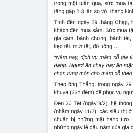
trong một tuần qua, sức mua tạ
tăng gấp 2-3 lần so với tháng ki
Tính đến ngày 29 tháng Chạp, h
khách đến mua sắm. Sức mua tập 
gia cầm, bánh chưng, bánh tét, 
kẹo tết, mứt tết, đồ uống …
“Năm nay, dịch vụ mâm cỗ gia tiê
dạng. Người ăn chay hay ăn mặn
chọn từng món cho mâm cỗ theo 
Theo ông Thắng, trong ngày 29
khuya (23h đêm) để phục vụ ngư
Đến 30 Tết (ngày 9/2), hệ thốn
(nhằm ngày 11/2), các siêu thị
chuẩn bị những mặt hàng tươi 
những ngày lễ đầu năm của gia đ