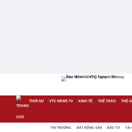
THỜI SỰ
VTC NEWS TV
KINH TẾ
THỂ THAO
THẾ G
THỊ TRƯỜNG
BẤT ĐỘNG SẢN
ĐẦU TƯ
TÀI