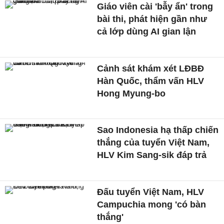
Giáo viên cài 'bẫy ẩn' trong
bài thi, phát hiện gần như
cả lớp dùng AI gian lận
Cảnh sát khám xét LĐBĐ
Hàn Quốc, thẩm vấn HLV
Hong Myung-bo
Sao Indonesia hạ thấp chiến
thắng của tuyển Việt Nam,
HLV Kim Sang-sik đáp trả
Đấu tuyển Việt Nam, HLV
Campuchia mong 'có bàn
thắng'