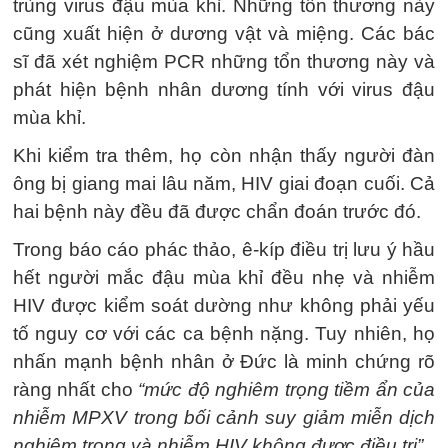
trùng virus đậu mùa khỉ. Những tổn thương này
cũng xuất hiện ở dương vật và miệng. Các bác
sĩ đã xét nghiệm PCR những tổn thương này và
phát hiện bệnh nhân dương tính với virus đậu
mùa khỉ.
Khi kiểm tra thêm, họ còn nhận thấy người đàn
ông bị giang mai lâu năm, HIV giai đoạn cuối. Cả
hai bệnh này đều đã được chẩn đoán trước đó.
Trong báo cáo phác thảo, ê-kíp điều trị lưu ý hầu
hết người mắc đậu mùa khỉ đều nhẹ và nhiễm
HIV được kiểm soát dường như không phải yếu
tố nguy cơ với các ca bệnh nặng. Tuy nhiên, họ
nhấn mạnh bệnh nhân ở Đức là minh chứng rõ
ràng nhất cho
“mức độ nghiêm trọng tiềm ẩn của
nhiễm MPXV trong bối cảnh suy giảm miễn dịch
nghiêm trọng và nhiễm HIV không được điều trị”
.