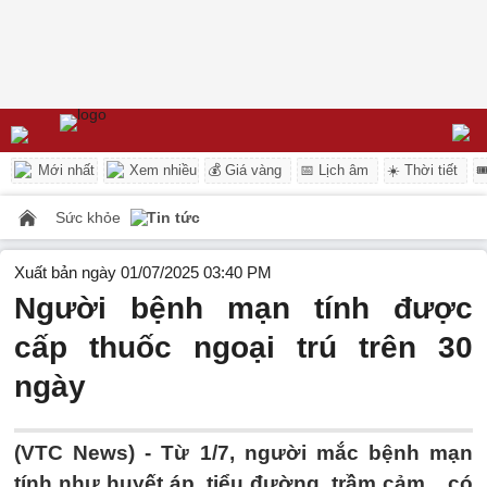
Mới nhất
Xem nhiều
💰 Giá vàng
📅 Lịch âm
☀️ Thời tiết

Sức khỏe
Tin tức
Xuất bản ngày 01/07/2025 03:40 PM
Người bệnh mạn tính được
cấp thuốc ngoại trú trên 30
ngày
(VTC News) -
Từ 1/7, người mắc bệnh mạn
tính như huyết áp, tiểu đường, trầm cảm... có