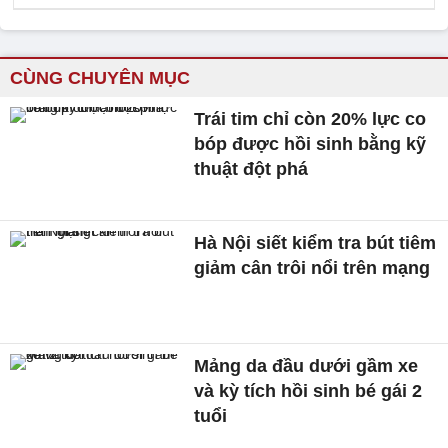
CÙNG CHUYÊN MỤC
Trái tim chỉ còn 20% lực co
bóp được hồi sinh bằng kỹ
thuật đột phá
Hà Nội siết kiểm tra bút tiêm
giảm cân trôi nổi trên mạng
Mảng da đầu dưới gầm xe
và kỳ tích hồi sinh bé gái 2
tuổi