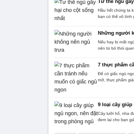
Tư thế ngủ gây
Hầu hết chúng ta 
bạn có thể vô tình
Những người k
Nếu hay bị mất ng
nên từ bỏ thói que
7 thực phẩm cầ
Để có giấc ngủ ngo
mỡ, thực phẩm giàu
9 loại cây giú
Cây lưỡi hổ, nha đ
đem lại cho bạn gi