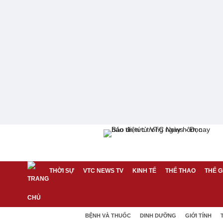
THỜI SỰ
VTC NEWS TV
KINH TẾ
THỂ THAO
THẾ G
BỆNH VÀ THUỐC
DINH DƯỠNG
GIỚI TÍNH