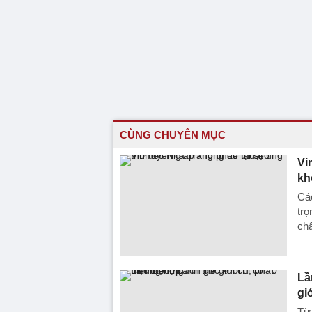
CÙNG CHUYÊN MỤC
Vi
kh
Các
trọ
chẩ
Lầ
gi
Từ 