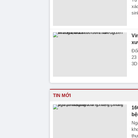
xá
sin
Vi
xư
Đối
23 
3D 
TIN MỚI
16
bệ
Ngã
kho
thư