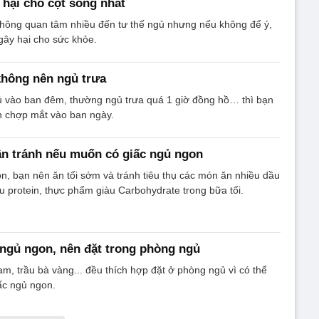
 hại cho cột sống nhất
không quan tâm nhiều đến tư thế ngủ nhưng nếu không để ý,
 gây hại cho sức khỏe.
hông nên ngủ trưa
ủ vào ban đêm, thường ngủ trưa quá 1 giờ đồng hồ… thì bạn
n chợp mắt vào ban ngày.
n tránh nếu muốn có giấc ngủ ngon
n, bạn nên ăn tối sớm và tránh tiêu thụ các món ăn nhiều dầu
 protein, thực phẩm giàu Carbohydrate trong bữa tối.
p ngủ ngon, nên đặt trong phòng ngủ
am, trầu bà vàng... đều thích hợp đặt ở phòng ngủ vì có thể
ấc ngủ ngon.