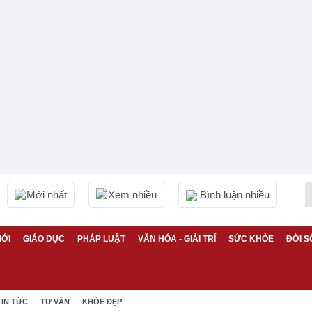
Mới nhất
Xem nhiều
Bình luận nhiều
IỚI
GIÁO DỤC
PHÁP LUẬT
VĂN HÓA - GIẢI TRÍ
SỨC KHỎE
ĐỜI S
TIN TỨC
TƯ VẤN
KHỎE ĐẸP