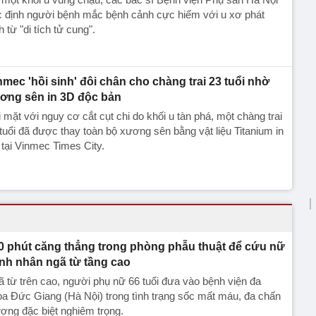
c định người bệnh mắc bệnh cảnh cực hiếm với u xơ phát
h từ "di tích tử cung".
nmec 'hồi sinh' đôi chân cho chàng trai 23 tuổi nhờ
ơng sên in 3D độc bản
 mặt với nguy cơ cắt cụt chi do khối u tàn phá, một chàng trai
tuổi đã được thay toàn bộ xương sên bằng vật liệu Titanium in
tại Vinmec Times City.
0 phút căng thẳng trong phòng phẫu thuật để cứu nữ
nh nhân ngã từ tầng cao
 từ trên cao, người phụ nữ 66 tuổi đưa vào bệnh viện đa
a Đức Giang (Hà Nội) trong tình trạng sốc mất máu, đa chấn
ơng đặc biệt nghiêm trọng.