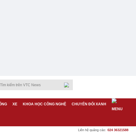
ỐNG
XE
KHOA HỌC CÔNG NGHỆ
CHUYỂN ĐỔI XANH
Liên hệ quảng cáo:
024 36321588