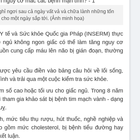
ghỉ ngơi sau cả ngày vất vả và chữa lành những tổn
 cho một ngày sắp tới. (Ảnh minh họa)
 Y tế và Sức khỏe Quốc gia Pháp (INSERM) thực
ề ngủ không ngon giấc có thể làm tăng nguy cơ
guồn cung cấp máu lên não bị gián đoạn, thường
ược yêu cầu điền vào bảng câu hỏi về lối sống,
 đình và trải qua một cuộc kiểm tra sức khỏe.
m số cao hoặc tối ưu cho giấc ngủ. Trong 8 năm
i tham gia khảo sát bị bệnh tim mạch vành - dạng
uỵ.
ính, mức tiêu thụ rượu, hút thuốc, nghề nghiệp và
o gồm mức cholesterol, bị bệnh tiểu đường hay
kết luận.