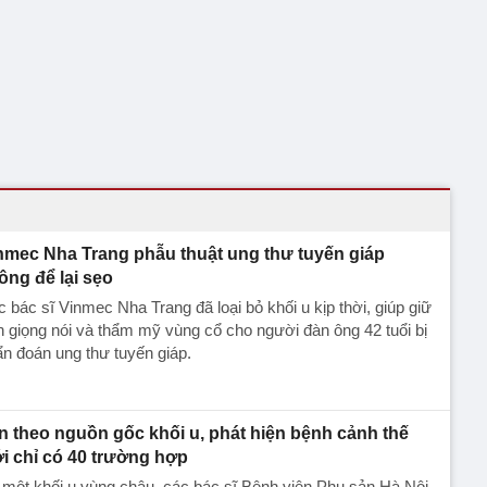
nmec Nha Trang phẫu thuật ung thư tuyến giáp
ông để lại sẹo
 bác sĩ Vinmec Nha Trang đã loại bỏ khối u kịp thời, giúp giữ
n giọng nói và thẩm mỹ vùng cổ cho người đàn ông 42 tuổi bị
n đoán ung thư tuyến giáp.
n theo nguồn gốc khối u, phát hiện bệnh cảnh thế
ới chỉ có 40 trường hợp
một khối u vùng chậu, các bác sĩ Bệnh viện Phụ sản Hà Nội