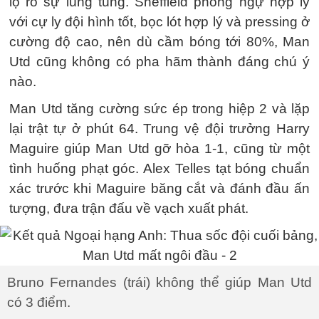
lộ rõ sự lúng túng. Sheffield phòng ngự hợp lý
với cự ly đội hình tốt, bọc lót hợp lý và pressing ở
cường độ cao, nên dù cầm bóng tới 80%, Man
Utd cũng không có pha hãm thành đáng chú ý
nào.
Man Utd tăng cường sức ép trong hiệp 2 và lặp
lại trật tự ở phút 64. Trung vệ đội trưởng Harry
Maguire giúp Man Utd gỡ hòa 1-1, cũng từ một
tình huống phạt góc. Alex Telles tạt bóng chuẩn
xác trước khi Maguire băng cắt và đánh đầu ấn
tượng, đưa trận đấu về vạch xuất phát.
Bruno Fernandes (trái) không thể giúp Man Utd
có 3 điểm.