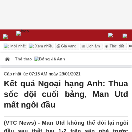
Mới nhất
Xem nhiều
💰 Giá vàng
📅 Lịch âm
☀️ Thời tiết

Thể thao
Bóng đá Anh
Cập nhật lúc 07:15 AM ngày 28/01/2021
Kết quả Ngoại hạng Anh: Thua
sốc đội cuối bảng, Man Utd
mất ngôi đầu
(VTC News) -
Man Utd không thể đòi lại ngôi
đầu sau thất bại 1-2 trên sân nhà trước