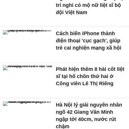
trí nghi có mộ nữ liệt sĩ bộ
đội Việt Nam
Cách biến iPhone thành
điện thoại 'cục gạch', giúp
trẻ cai nghiện mạng xã hội
Phát hiện thêm 8 hài cốt liệt
sĩ tại hố chôn thứ hai ở
Công viên Lê Thị Riêng
Hà Nội lý giải nguyên nhân
ngõ 42 Giang Văn Minh
ngập tới 40cm, nước rút
chậm