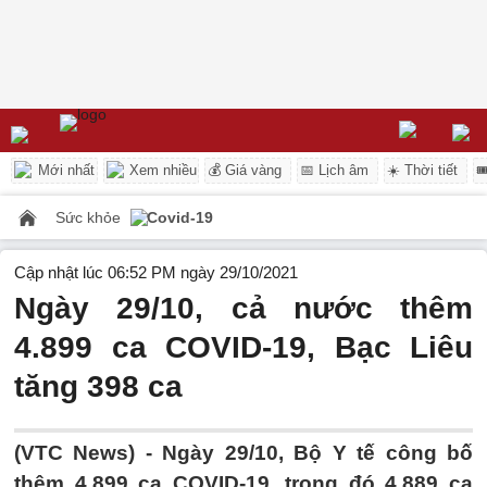
Mới nhất
Xem nhiều
💰 Giá vàng
📅 Lịch âm
☀️ Thời tiết

Sức khỏe
Covid-19
Cập nhật lúc 06:52 PM ngày 29/10/2021
Ngày 29/10, cả nước thêm
4.899 ca COVID-19, Bạc Liêu
tăng 398 ca
(VTC News) -
Ngày 29/10, Bộ Y tế công bố
thêm 4.899 ca COVID-19, trong đó 4.889 ca