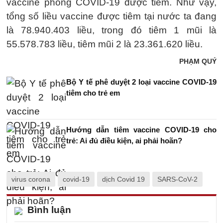
vaccine phòng COVID-19 được tiêm. Như vậy,
tổng số liều vaccine được tiêm tại nước ta đang
là 78.940.403 liều, trong đó tiêm 1 mũi là
55.578.783 liều, tiêm mũi 2 là 23.361.620 liều.
PHẠM QUÝ
Bộ Y tế phê duyệt 2 loại vaccine COVID-19
tiêm cho trẻ em
Hướng dẫn tiêm vaccine COVID-19 cho
trẻ: Ai đủ điều kiện, ai phải hoãn?
virus corona
covid-19
dịch Covid 19
SARS-CoV-2
Bình luận