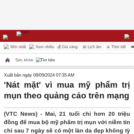
Mới nhất
Xem nhiều
💰 Giá vàng
📅 Lịch âm
☀️ Thời tiết

Sức khỏe
Tin tức
Xuất bản ngày 08/09/2024 07:35 AM
'Nát mặt' vì mua mỹ phẩm trị
mụn theo quảng cáo trên mạng
(VTC News) -
Mai, 21 tuổi chi hơn 20 triệu
đồng để mua bộ mỹ phẩm trị mụn với niềm tin
chỉ sau 7 ngày sẽ có một làn da đẹp không tỳ