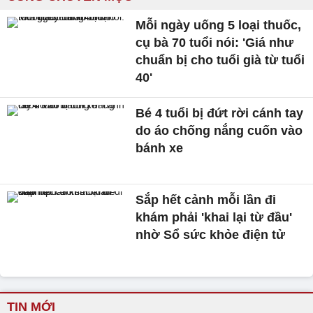
Mỗi ngày uống 5 loại thuốc,
cụ bà 70 tuổi nói: 'Giá như
chuẩn bị cho tuổi già từ tuổi
40'
Bé 4 tuổi bị đứt rời cánh tay
do áo chống nắng cuốn vào
bánh xe
Sắp hết cảnh mỗi lần đi
khám phải 'khai lại từ đầu'
nhờ Sổ sức khỏe điện tử
TIN MỚI