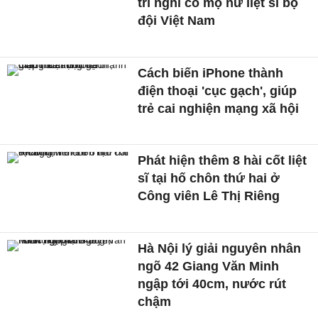
trí nghi có mộ nữ liệt sĩ bộ
đội Việt Nam
Cách biến iPhone thành
điện thoại 'cục gạch', giúp
trẻ cai nghiện mạng xã hội
Phát hiện thêm 8 hài cốt liệt
sĩ tại hố chôn thứ hai ở
Công viên Lê Thị Riêng
Hà Nội lý giải nguyên nhân
ngõ 42 Giang Văn Minh
ngập tới 40cm, nước rút
chậm