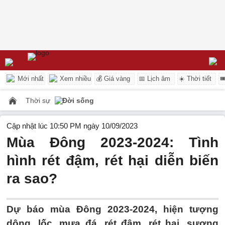
Mới nhất
Xem nhiều
💰 Giá vàng
📅 Lịch âm
☀️ Thời tiết

Thời sự
Đời sống
Cập nhật lúc 10:50 PM ngày 10/09/2023
Mùa Đông 2023-2024: Tình
hình rét đậm, rét hại diễn biến
ra sao?
Dự báo mùa Đông 2023-2024, hiện tượng
dông, lốc, mưa đá, rét đậm, rét hại, sương