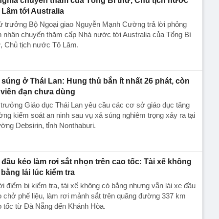
nghĩa chuyến thăm của Tổng Bí thư, Chủ tịch nước
 Lâm tới Australia
ứ trưởng Bộ Ngoại giao Nguyễn Mạnh Cường trả lời phỏng
 nhân chuyến thăm cấp Nhà nước tới Australia của Tổng Bí
, Chủ tịch nước Tô Lâm.
 súng ở Thái Lan: Hung thủ bắn ít nhất 26 phát, còn
 viên đạn chưa dùng
trưởng Giáo dục Thái Lan yêu cầu các cơ sở giáo dục tăng
ng kiểm soát an ninh sau vụ xả súng nghiêm trọng xảy ra tại
ờng Debsirin, tỉnh Nonthaburi.
 đầu kéo làm rơi sắt nhọn trên cao tốc: Tài xế không
 bằng lái lúc kiểm tra
i điểm bị kiểm tra, tài xế không có bằng nhưng vẫn lái xe đầu
 chở phế liệu, làm rơi mảnh sắt trên quãng đường 337 km
o tốc từ Đà Nẵng đến Khánh Hòa.