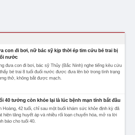
a con đi bơi, nữ bác sỹ kịp thời ép tim cứu bé trai bị
ối nước
g đưa con đi bơi, bác sỹ Thủy (Bắc Ninh) nghe tiếng kêu cứu
thấy bé trai 8 tuổi đuối nước được đưa lên bờ trong tình trạng
ừng thở, không bắt được mạch.
ổi 40 tưởng còn khỏe lại là lúc bệnh mạn tính bắt đầu
 Hoàng, 42 tuổi, chỉ sau một buổi khám sức khỏe định kỳ đã
t hiện tăng huyết áp và nhiều rối loạn chuyển hóa, mở ra lời
h báo cho tuổi 40.