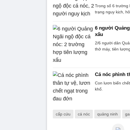
Trong số 6 trường 
trạng nguy kịch, h
6 người Quảng 
xấu
2/6 người dân Quản
thở máy, tiên lượn
Cá nóc phình t
Con lươn biển chết
khổ.
cấp cứu
cá nóc
quảng ninh
ga