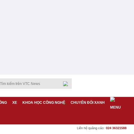
ỐNG
XE
KHOA HỌC CÔNG NGHỆ
CHUYỂN ĐỔI XANH
Liên hệ quảng cáo:
024 36321588