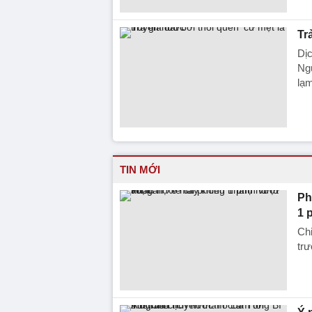
Tr
Dịc
Ngu
lạm
TIN MỚI
Ph
1 
Chi
trư