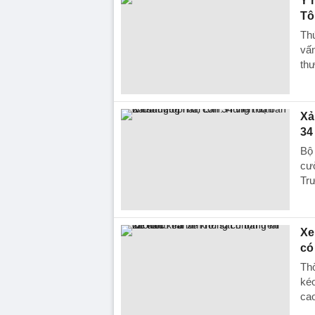
Ý 
Tô
Th
vấn
thư
Xả
34
Bộ 
cườ
Trư
Xe
có
Thờ
kéo
ca