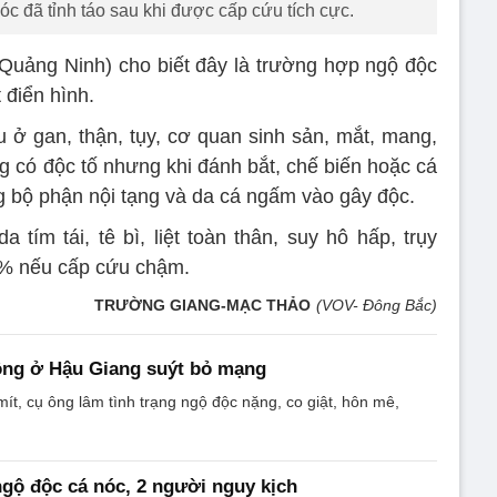
c đã tỉnh táo sau khi được cấp cứu tích cực.
Quảng Ninh) cho biết đây là trường hợp ngộ độc
 điển hình.
u ở gan, thận, tụy, cơ quan sinh sản, mắt, mang,
g có độc tố nhưng khi đánh bắt, chế biến hoặc cá
ng bộ phận nội tạng và da cá ngấm vào gây độc.
 tím tái, tê bì, liệt toàn thân, suy hô hấp, trụy
 60% nếu cấp cứu chậm.
TRƯỜNG GIANG-MẠC THẢO
(VOV- Đông Bắc)
ông ở Hậu Giang suýt bỏ mạng
mít, cụ ông lâm tình trạng ngộ độc nặng, co giật, hôn mê,
gộ độc cá nóc, 2 người nguy kịch