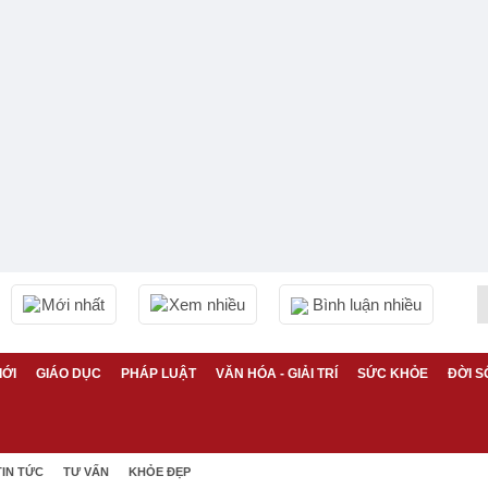
Mới nhất
Xem nhiều
Bình luận nhiều
IỚI
GIÁO DỤC
PHÁP LUẬT
VĂN HÓA - GIẢI TRÍ
SỨC KHỎE
ĐỜI S
TIN TỨC
TƯ VẤN
KHỎE ĐẸP