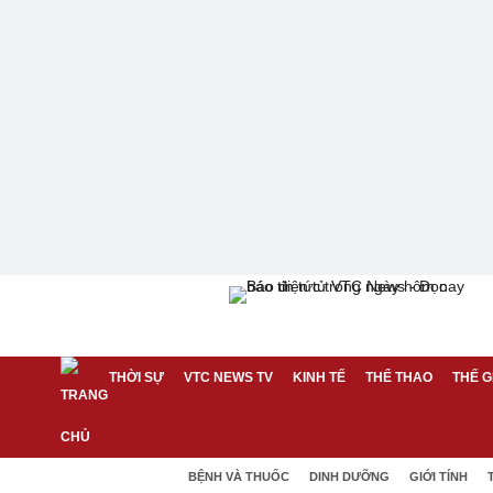
THỜI SỰ
VTC NEWS TV
KINH TẾ
THỂ THAO
THẾ G
BỆNH VÀ THUỐC
DINH DƯỠNG
GIỚI TÍNH