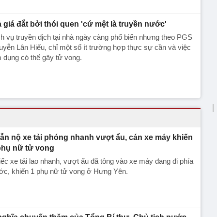
ả giá đắt bởi thói quen 'cứ mệt là truyền nước'
h vụ truyền dịch tại nhà ngày càng phổ biến nhưng theo PGS
yễn Lân Hiếu, chỉ một số ít trường hợp thực sự cần và việc
 dụng có thể gây tử vong.
ẫn nộ xe tải phóng nhanh vượt ẩu, cán xe máy khiến
phụ nữ tử vong
ếc xe tải lao nhanh, vượt ẩu đã tông vào xe máy đang đi phía
ớc, khiến 1 phụ nữ tử vong ở Hưng Yên.