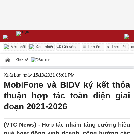
Mới nhất
Xem nhiều
💰 Giá vàng
📅 Lịch âm
☀️ Thời tiết

Kinh tế
Đầu tư
Xuất bản ngày 15/10/2021 05:01 PM
MobiFone và BIDV ký kết thỏa
thuận hợp tác toàn diện giai
đoạn 2021-2026
(VTC News) -
Hợp tác nhằm tăng cường hiệu
quả hoạt động kinh doanh, cộng hưởng các