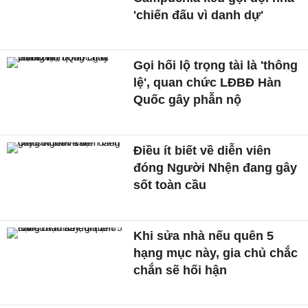
'chiến đấu vì danh dự'
Gọi hối lộ trọng tài là 'thông
lệ', quan chức LĐBĐ Hàn
Quốc gây phẫn nộ
Điều ít biết về diễn viên
đóng Người Nhện đang gây
sốt toàn cầu
Khi sửa nhà nếu quên 5
hạng mục này, gia chủ chắc
chắn sẽ hối hận