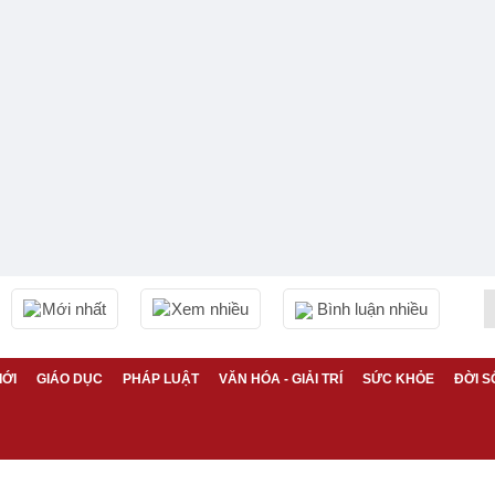
Mới nhất
Xem nhiều
Bình luận nhiều
IỚI
GIÁO DỤC
PHÁP LUẬT
VĂN HÓA - GIẢI TRÍ
SỨC KHỎE
ĐỜI S