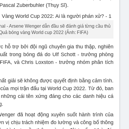
ascal Zuberbuhler (Thụy Sĩ).
l - Arsene Wenger dẫn đầu sẽ đánh giá từng cầu thủ
 Quả bóng vàng World cup 2022 (Ảnh: FIFA)
hỗ trợ bởi đội ngũ chuyên gia thu thập, nghiên
suất trong bóng đá do Ulf Schott - trưởng phòng
FIFA, và Chris Loxston - trưởng nhóm phân tích
hất giải sẽ không được quyết định bằng cảm tính.
 của mọi trận đấu tại World Cup 2022. Từ đó, ban
a những cái tên xứng đáng cho các danh hiệu cá
g.
nger đã hoạt động xuyên suốt hành trình của
n vị chịu trách nhiệm đo lường và công bố thông