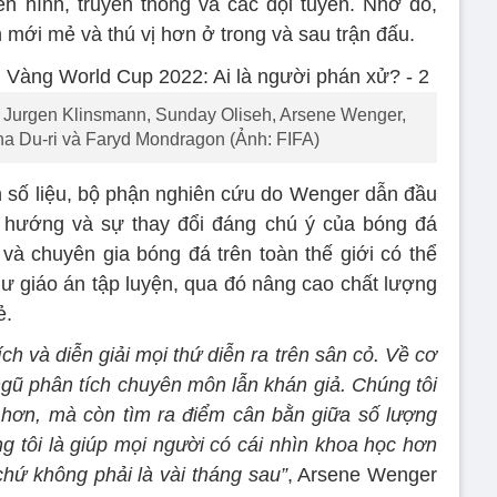
ền hình, truyền thông và các đội tuyển. Nhờ đó,
mới mẻ và thú vị hơn ở trong và sau trận đấu.
r, Jurgen Klinsmann, Sunday Oliseh, Arsene Wenger,
ha Du-ri và Faryd Mondragon (Ảnh: FIFA)
ễn số liệu, bộ phận nghiên cứu do Wenger dẫn đầu
u hướng và sự thay đổi đáng chú ý của bóng đá
 và chuyên gia bóng đá trên toàn thế giới có thể
 giáo án tập luyện, qua đó nâng cao chất lượng
ẻ.
ch và diễn giải mọi thứ diễn ra trên sân cỏ. Về cơ
 ngũ phân tích chuyên môn lẫn khán giả. Chúng tôi
u hơn, mà còn tìm ra điểm cân bằn giữa số lượng
g tôi là giúp mọi người có cái nhìn khoa học hơn
 chứ không phải là vài tháng sau”
, Arsene Wenger