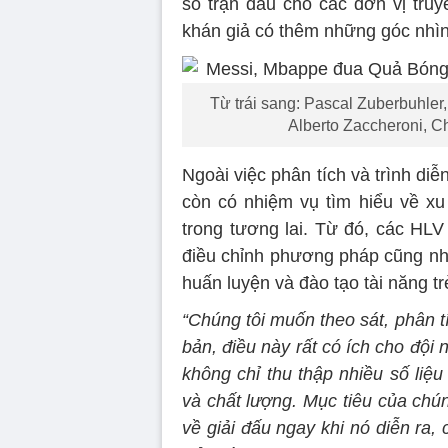
số trận đấu cho các đơn vị truy
khán giả có thêm những góc nhìn 
Từ trái sang: Pascal Zuberbuhle
Alberto Zaccheroni, C
Ngoài việc phân tích và trình di
còn có nhiệm vụ tìm hiểu về x
trong tương lai. Từ đó, các HLV
điều chỉnh phương pháp cũng như
huấn luyện và đào tạo tài năng tr
“Chúng tôi muốn theo sát, phân tí
bản, điều này rất có ích cho đội
không chỉ thu thập nhiều số liệ
và chất lượng. Mục tiêu của chún
về giải đấu ngay khi nó diễn ra,