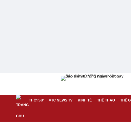
THỜI SỰ
VTC NEWS TV
KINH TẾ
THỂ THAO
THẾ G