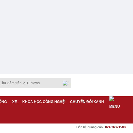
ỐNG
XE
KHOA HỌC CÔNG NGHỆ
CHUYỂN ĐỔI XANH
Liên hệ quảng cáo:
024 36321588