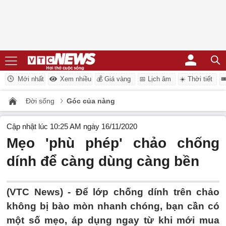
Mới nhất
Xem nhiều
💰 Giá vàng
📅 Lịch âm
☀️ Thời tiết

Đời sống
Góc của nàng
Cập nhật lúc 10:25 AM ngày 16/11/2020
Mẹo 'phù phép' chảo chống
dính để càng dùng càng bền
(VTC News) -
Để lớp chống dính trên chảo
không bị bào mòn nhanh chóng, bạn cần có
một số mẹo, áp dụng ngay từ khi mới mua