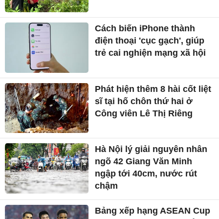
Cách biến iPhone thành
điện thoại 'cục gạch', giúp
trẻ cai nghiện mạng xã hội
Phát hiện thêm 8 hài cốt liệt
sĩ tại hố chôn thứ hai ở
Công viên Lê Thị Riêng
Hà Nội lý giải nguyên nhân
ngõ 42 Giang Văn Minh
ngập tới 40cm, nước rút
chậm
Bảng xếp hạng ASEAN Cup