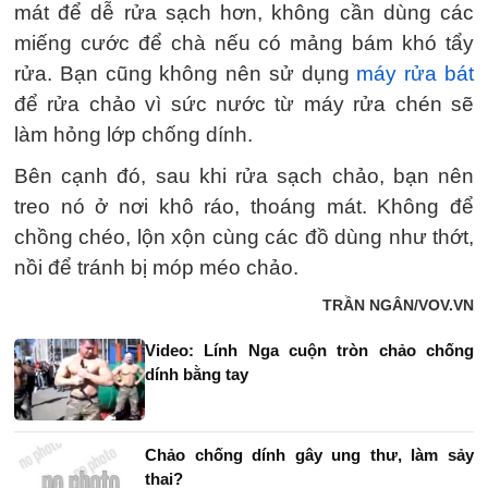
mát để dễ rửa sạch hơn, không cần dùng các
miếng cước để chà nếu có mảng bám khó tẩy
rửa. Bạn cũng không nên sử dụng
máy rửa bát
để rửa chảo vì sức nước từ máy rửa chén sẽ
làm hỏng lớp chống dính.
Bên cạnh đó, sau khi rửa sạch chảo, bạn nên
treo nó ở nơi khô ráo, thoáng mát. Không để
chồng chéo, lộn xộn cùng các đồ dùng như thớt,
nồi để tránh bị móp méo chảo.
TRẦN NGÂN/VOV.VN
Video: Lính Nga cuộn tròn chảo chống
dính bằng tay
Chảo chống dính gây ung thư, làm sảy
thai?