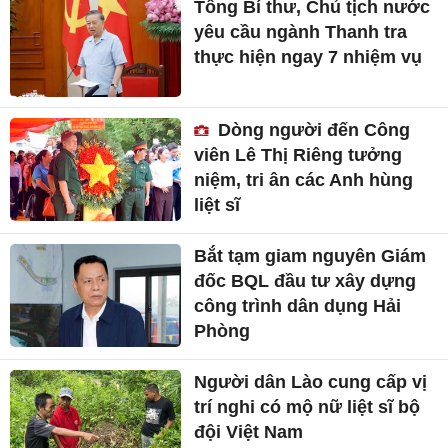
Tổng Bí thư, Chủ tịch nước
yêu cầu ngành Thanh tra
thực hiện ngay 7 nhiệm vụ
Dòng người đến Công
viên Lê Thị Riêng tưởng
niệm, tri ân các Anh hùng
liệt sĩ
Bắt tạm giam nguyên Giám
đốc BQL đầu tư xây dựng
công trình dân dụng Hải
Phòng
Người dân Lào cung cấp vị
trí nghi có mộ nữ liệt sĩ bộ
đội Việt Nam