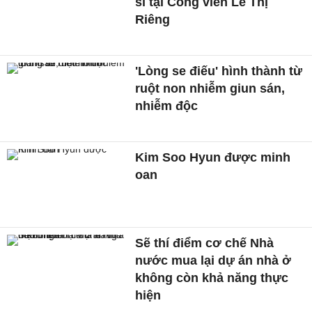
sĩ tại Công viên Lê Thị
Riêng
'Lòng se điếu' hình thành từ
ruột non nhiễm giun sán,
nhiễm độc
Kim Soo Hyun được minh
oan
Sẽ thí điểm cơ chế Nhà
nước mua lại dự án nhà ở
không còn khả năng thực
hiện