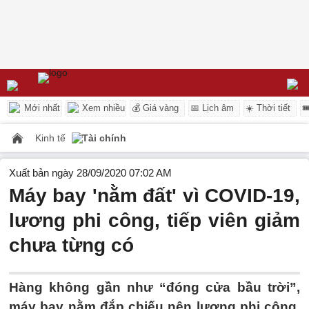
Mới nhất
Xem nhiều
💰 Giá vàng
📅 Lịch âm
☀️ Thời tiết

Kinh tế
Tài chính
Xuất bản ngày 28/09/2020 07:02 AM
Máy bay 'nằm đất' vì COVID-19,
lương phi công, tiếp viên giảm
chưa từng có
Hàng không gần như “đóng cửa bầu trời”,
máy bay nằm đắp chiếu nên lương phi công,