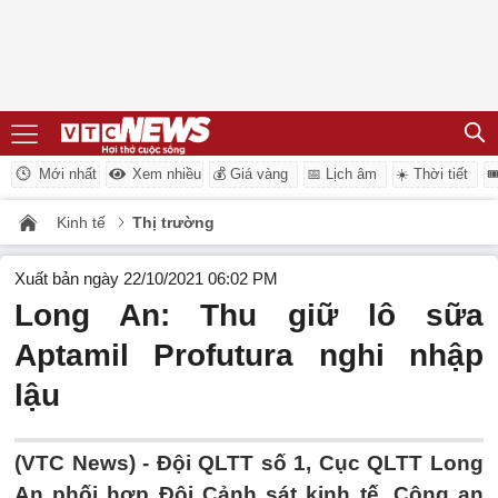
Mới nhất
Xem nhiều
💰 Giá vàng
📅 Lịch âm
☀️ Thời tiết

Kinh tế
Thị trường
Xuất bản ngày 22/10/2021 06:02 PM
Long An: Thu giữ lô sữa
Aptamil Profutura nghi nhập
lậu
(VTC News) -
Đội QLTT số 1, Cục QLTT Long
An phối hợp Đội Cảnh sát kinh tế, Công an