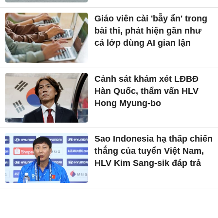
Giáo viên cài 'bẫy ẩn' trong
bài thi, phát hiện gần như
cả lớp dùng AI gian lận
Cảnh sát khám xét LĐBĐ
Hàn Quốc, thẩm vấn HLV
Hong Myung-bo
Sao Indonesia hạ thấp chiến
thắng của tuyển Việt Nam,
HLV Kim Sang-sik đáp trả