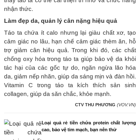
thấy táo ta có thể cải thiện trí nhớ và chức năng
nhận thức.
Làm đẹp da, quản lý cân nặng hiệu quả
Táo ta chứa ít calo nhưng lại giàu chất xơ, tạo
cảm giác no lâu, hạn chế cảm giác thèm ăn, hỗ
trợ giảm cân hiệu quả. Trong khi đó, các chất
chống oxy hóa trong táo ta giúp bảo vệ da khỏi
tác hại của các gốc tự do, ngăn ngừa lão hóa
da, giảm nếp nhăn, giúp da sáng mịn và đàn hồi.
Vitamin C trong táo ta kích thích sản sinh
collagen, giúp da săn chắc, khỏe mạnh.
CTV THU PHƯƠNG
(VOV.VN)
Loại quả rẻ tiền chứa protein chất lượng
cao, bảo vệ tim mạch, bạn nên thử