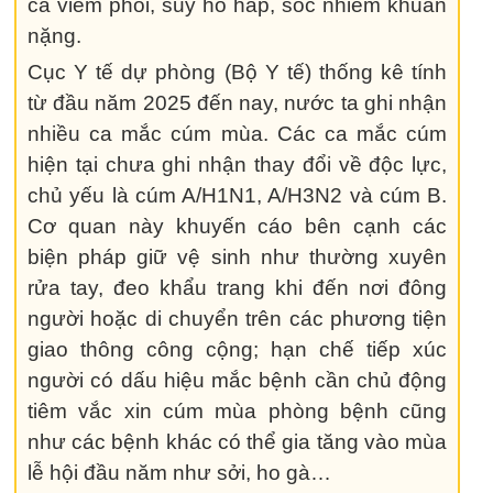
ca viêm phổi, suy hô hấp, sốc nhiễm khuẩn
nặng.
Cục Y tế dự phòng (Bộ Y tế) thống kê tính
từ đầu năm 2025 đến nay, nước ta ghi nhận
nhiều ca mắc cúm mùa. Các ca mắc cúm
hiện tại chưa ghi nhận thay đổi về độc lực,
chủ yếu là cúm A/H1N1, A/H3N2 và cúm B.
Cơ quan này khuyến cáo bên cạnh các
biện pháp giữ vệ sinh như thường xuyên
rửa tay, đeo khẩu trang khi đến nơi đông
người hoặc di chuyển trên các phương tiện
giao thông công cộng; hạn chế tiếp xúc
người có dấu hiệu mắc bệnh cần chủ động
tiêm vắc xin cúm mùa phòng bệnh cũng
như các bệnh khác có thể gia tăng vào mùa
lễ hội đầu năm như sởi, ho gà…