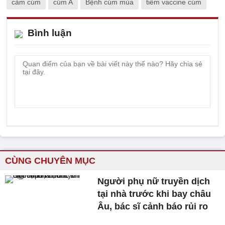
cảm cúm
cúm A
Bệnh cúm mùa
tiêm vaccine cúm
Bình luận
CÙNG CHUYÊN MỤC
Người phụ nữ truyền dịch
tại nhà trước khi bay châu
Âu, bác sĩ cảnh báo rủi ro