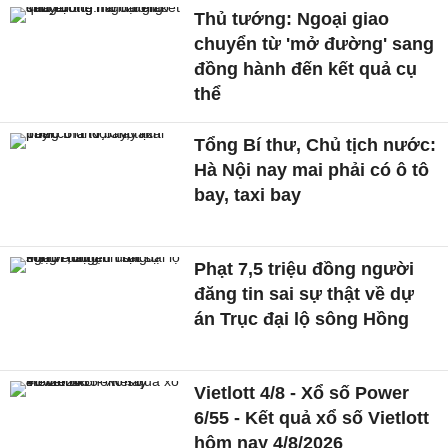
Thủ tướng: Ngoại giao
chuyển từ 'mở đường' sang
đồng hành đến kết quả cụ
thể
Tổng Bí thư, Chủ tịch nước:
Hà Nội nay mai phải có ô tô
bay, taxi bay
Phạt 7,5 triệu đồng người
đăng tin sai sự thật về dự
án Trục đại lộ sông Hồng
Vietlott 4/8 - Xổ số Power
6/55 - Kết quả xổ số Vietlott
hôm nay 4/8/2026