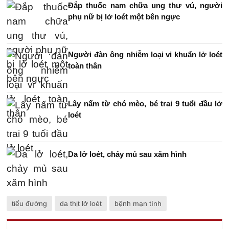
Đắp thuốc nam chữa ung thư vú, người
phụ nữ bị lở loét một bên ngực
Người đàn ông nhiễm loại vi khuẩn lở loét
toàn thân
Lây nấm từ chó mèo, bé trai 9 tuổi đầu lở
loét
Da lở loét, chảy mủ sau xăm hình
tiểu đường
da thịt lở loét
bệnh mạn tính