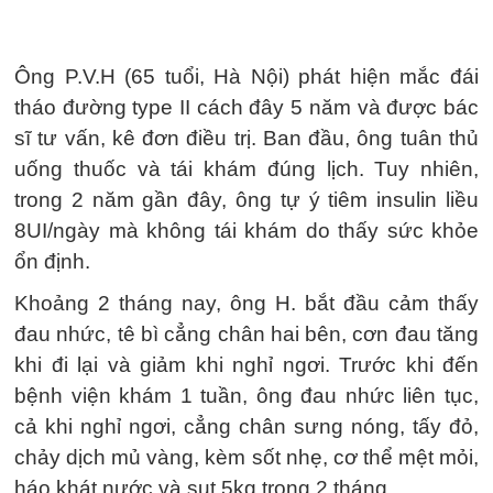
Ông P.V.H (65 tuổi, Hà Nội) phát hiện mắc đái
tháo đường type II cách đây 5 năm và được bác
sĩ tư vấn, kê đơn điều trị. Ban đầu, ông tuân thủ
uống thuốc và tái khám đúng lịch. Tuy nhiên,
trong 2 năm gần đây, ông tự ý tiêm insulin liều
8UI/ngày mà không tái khám do thấy sức khỏe
ổn định.
Khoảng 2 tháng nay, ông H. bắt đầu cảm thấy
đau nhức, tê bì cẳng chân hai bên, cơn đau tăng
khi đi lại và giảm khi nghỉ ngơi. Trước khi đến
bệnh viện khám 1 tuần, ông đau nhức liên tục,
cả khi nghỉ ngơi, cẳng chân sưng nóng, tấy đỏ,
chảy dịch mủ vàng, kèm sốt nhẹ, cơ thể mệt mỏi,
háo khát nước và sụt 5kg trong 2 tháng.