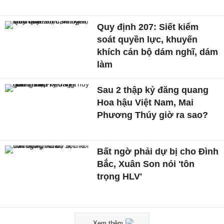
Quy định 207: Siết kiểm
soát quyền lực, khuyến
khích cán bộ dám nghĩ, dám
làm
Sau 2 thập kỷ đăng quang
Hoa hậu Việt Nam, Mai
Phương Thúy giờ ra sao?
Bất ngờ phải dự bị cho Đình
Bắc, Xuân Son nói 'tôn
trọng HLV'
Xem thêm