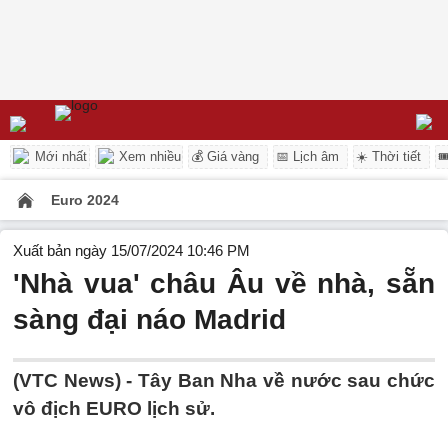
Mới nhất
Xem nhiều
💰 Giá vàng
📅 Lịch âm
☀️ Thời tiết

Euro 2024
Xuất bản ngày 15/07/2024 10:46 PM
'Nhà vua' châu Âu về nhà, sẵn
sàng đại náo Madrid
(VTC News) -
Tây Ban Nha về nước sau chức
vô địch EURO lịch sử.