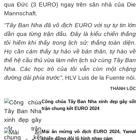
qua Đức (3 EURO) ngay trên sân nhà của Die
Mannschaft.
“Tây Ban Nha đã vô địch EURO với sự tự tin lớn
dần qua từng trận đấu. Đây là kiểu chiến thắng
tôi hiếm khi thấy trong lịch sử: thắng toàn diện.
Họ cần cảm thấy tự hảo về bản thân, tự hào về
thế hệ cầu thủ vừa làm nên lịch sử cùng Tây Ban
Nha. Các học trò của tôi vẫn còn một chặng
đường dài phía trước”
, HLV Luis de la Fuente nói.
THÀNH LỘC
Công chúa Tây Ban Nha xinh đẹp gây sốt
trận chung kết EURO 2024
Mải ăn mừng vô địch EURO 2024, Yamal
khiến đồng đội lộ hình nhạy cảm