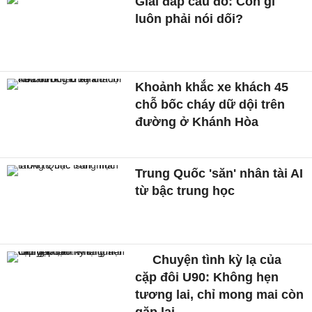
Giải đáp câu đố: Con gì
luôn phải nói dối?
Khoảnh khắc xe khách 45
chỗ bốc cháy dữ dội trên
đường ở Khánh Hòa
Trung Quốc 'săn' nhân tài AI
từ bậc trung học
Chuyện tình kỳ lạ của
cặp đôi U90: Không hẹn
tương lai, chỉ mong mai còn
gặp lại