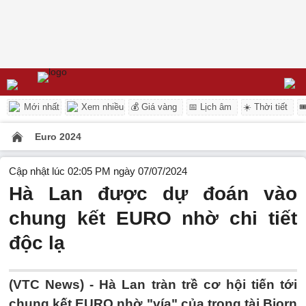
Mới nhất
Xem nhiều
💰 Giá vàng
📅 Lịch âm
☀️ Thời tiết

Euro 2024
Cập nhật lúc 02:05 PM ngày 07/07/2024
Hà Lan được dự đoán vào
chung kết EURO nhờ chi tiết
độc lạ
(VTC News) -
Hà Lan tràn trề cơ hội tiến tới
chung kết EURO nhờ "vía" của trọng tài Bjorn