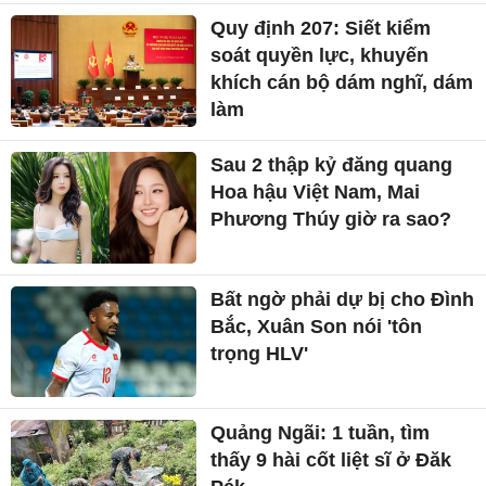
Quy định 207: Siết kiểm
soát quyền lực, khuyến
khích cán bộ dám nghĩ, dám
làm
Sau 2 thập kỷ đăng quang
Hoa hậu Việt Nam, Mai
Phương Thúy giờ ra sao?
Bất ngờ phải dự bị cho Đình
Bắc, Xuân Son nói 'tôn
trọng HLV'
Quảng Ngãi: 1 tuần, tìm
thấy 9 hài cốt liệt sĩ ở Đăk