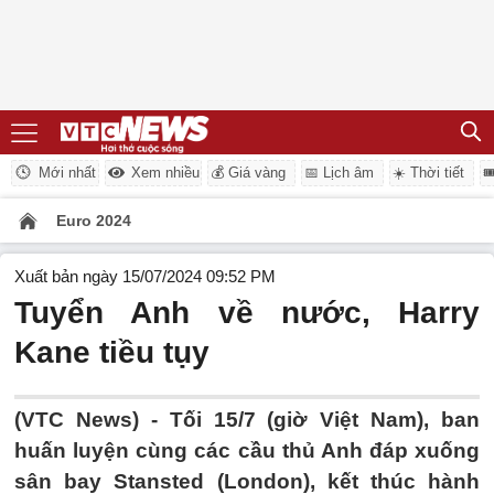
Mới nhất
Xem nhiều
💰 Giá vàng
📅 Lịch âm
☀️ Thời tiết

Euro 2024
Xuất bản ngày 15/07/2024 09:52 PM
Tuyển Anh về nước, Harry
Kane tiều tụy
(VTC News) -
Tối 15/7 (giờ Việt Nam), ban
huấn luyện cùng các cầu thủ Anh đáp xuống
sân bay Stansted (London), kết thúc hành