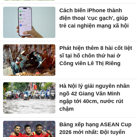
Cách biến iPhone thành
điện thoại 'cục gạch', giúp
trẻ cai nghiện mạng xã hội
Phát hiện thêm 8 hài cốt liệt
sĩ tại hố chôn thứ hai ở
Công viên Lê Thị Riêng
Hà Nội lý giải nguyên nhân
ngõ 42 Giang Văn Minh
ngập tới 40cm, nước rút
chậm
Bảng xếp hạng ASEAN Cup
2026 mới nhất: Đội tuyển