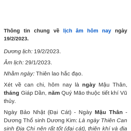
Thông tin chung về
lịch âm hôm nay
ngày
19/2/2023.
Dương lịch:
19/2/2023.
Âm lịch:
29/1/2023.
Nhằm ngày:
Thiên lao hắc đạo.
Xét về can chi, hôm nay là
ngày
Mậu Thân,
tháng
Giáp Dần,
năm
Quý Mão thuộc tiết khí Vũ
thủy.
Ngày Bảo Nhật (Đại Cát) - Ngày
Mậu Thân
-
Dương Thổ sinh Dương Kim:
Là ngày Thiên Can
sinh Địa Chi nên rất tốt (đại cát), thiên khí và địa