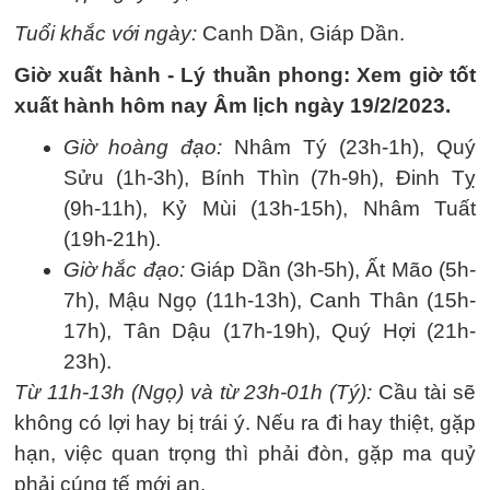
Tuổi khắc với ngày:
Canh Dần, Giáp Dần.
Giờ xuất hành - Lý thuần phong: Xem giờ tốt
xuất hành hôm nay Âm lịch ngày 19/2/2023.
Giờ hoàng đạo:
Nhâm Tý (23h-1h), Quý
Sửu (1h-3h), Bính Thìn (7h-9h), Đinh Tỵ
(9h-11h), Kỷ Mùi (13h-15h), Nhâm Tuất
(19h-21h).
Giờ hắc đạo:
Giáp Dần (3h-5h), Ất Mão (5h-
7h), Mậu Ngọ (11h-13h), Canh Thân (15h-
17h), Tân Dậu (17h-19h), Quý Hợi (21h-
23h).
Từ 11h-13h (Ngọ) và từ 23h-01h (Tý):
Cầu tài sẽ
không có lợi hay bị trái ý. Nếu ra đi hay thiệt, gặp
hạn, việc quan trọng thì phải đòn, gặp ma quỷ
phải cúng tế mới an.