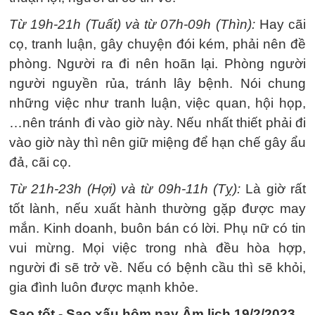
Từ 19h-21h (Tuất) và từ 07h-09h (Thìn):
Hay cãi
cọ, tranh luận, gây chuyện đói kém, phải nên đề
phòng. Người ra đi nên hoãn lại. Phòng người
người nguyền rủa, tránh lây bệnh. Nói chung
những việc như tranh luận, việc quan, hội họp,
…nên tránh đi vào giờ này. Nếu nhất thiết phải đi
vào giờ này thì nên giữ miệng để hạn chế gây ẩu
đả, cãi cọ.
Từ 21h-23h (Hợi) và từ 09h-11h (Tỵ):
Là giờ rất
tốt lành, nếu xuất hành thường gặp được may
mắn. Kinh doanh, buôn bán có lời. Phụ nữ có tin
vui mừng. Mọi việc trong nhà đều hòa hợp,
người đi sẽ trở về. Nếu có bệnh cầu thì sẽ khỏi,
gia đình luôn được mạnh khỏe.
Sao tốt - Sao xấu hôm nay Âm lịch 19/2/2023.